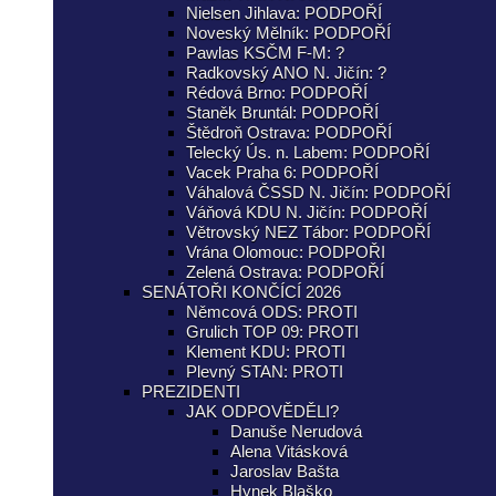
Nielsen Jihlava: PODPOŘÍ
Noveský Mělník: PODPOŘÍ
Pawlas KSČM F-M: ?
Radkovský ANO N. Jičín: ?
Rédová Brno: PODPOŘÍ
Staněk Bruntál: PODPOŘÍ
Štědroň Ostrava: PODPOŘÍ
Telecký Ús. n. Labem: PODPOŘÍ
Vacek Praha 6: PODPOŘÍ
Váhalová ČSSD N. Jičín: PODPOŘÍ
Váňová KDU N. Jičín: PODPOŘÍ
Větrovský NEZ Tábor: PODPOŘÍ
Vrána Olomouc: PODPOŘI
Zelená Ostrava: PODPOŘÍ
SENÁTOŘI KONČÍCÍ 2026
Němcová ODS: PROTI
Grulich TOP 09: PROTI
Klement KDU: PROTI
Plevný STAN: PROTI
PREZIDENTI
JAK ODPOVĚDĚLI?
Danuše Nerudová
Alena Vitásková
Jaroslav Bašta
Hynek Blaško