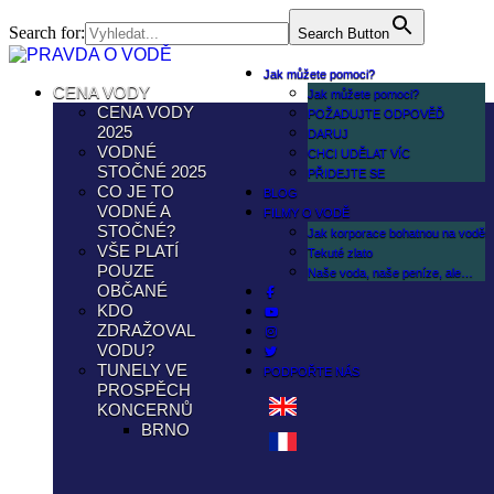
Search for:
Search Button
Jak můžete pomoci?
CENA VODY
Jak můžete pomoci?
CENA VODY
POŽADUJTE ODPOVĚĎ
2025
DARUJ
VODNÉ
CHCI UDĚLAT VÍC
STOČNÉ 2025
PŘIDEJTE SE
CO JE TO
BLOG
VODNÉ A
FILMY O VODĚ
STOČNÉ?
Jak korporace bohatnou na vodě
VŠE PLATÍ
Tekuté zlato
POUZE
Naše voda, naše peníze, ale…
OBČANÉ
KDO
ZDRAŽOVAL
VODU?
TUNELY VE
PODPOŘTE NÁS
PROSPĚCH
KONCERNŮ
BRNO