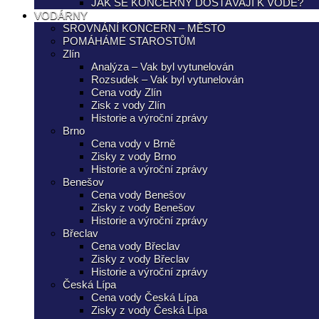
JAK SE KONCERNY DOSTÁVAJÍ K VODĚ?
VODÁRNY
SROVNÁNÍ KONCERN – MĚSTO
POMÁHÁME STAROSTŮM
Zlín
Analýza – Vak byl vytunelován
Rozsudek – Vak byl vytunelován
Cena vody Zlín
Zisk z vody Zlín
Historie a výroční zprávy
Brno
Cena vody v Brně
Zisky z vody Brno
Historie a výroční zprávy
Benešov
Cena vody Benešov
Zisky z vody Benešov
Historie a výroční zprávy
Břeclav
Cena vody Břeclav
Zisky z vody Břeclav
Historie a výroční zprávy
Česká Lípa
Cena vody Česká Lípa
Zisky z vody Česká Lípa