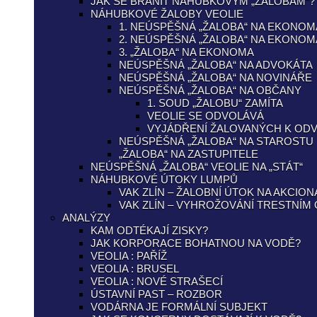
JAK SE BRÁNIT NÁHUBKOVÝM „ŽALOBÁM“?
NÁHUBKOVÉ ŽALOBY VEOLIE
1. NEÚSPĚŠNÁ „ŽALOBA“ NA EKONOM
2. NEÚSPĚŠNÁ „ŽALOBA“ NA EKONOM
3. „ŽALOBA“ NA EKONOMA
NEÚSPĚŠNÁ „ŽALOBA“ NA ADVOKÁTA
NEÚSPĚŠNÁ „ŽALOBA“ NA NOVINÁŘE
NEÚSPĚŠNÁ „ŽALOBA“ NA OBČANY
1. SOUD „ŽALOBU“ ZAMÍTA
VEOLIE SE ODVOLÁVÁ
VYJÁDŘENÍ ŽALOVANÝCH K ODV
NEÚSPĚŠNÁ „ŽALOBA“ NA STAROSTU
„ŽALOBA“ NA ZASTUPITELE
NEÚSPĚŠNÁ „ŽALOBA“ VEOLIE NA „STÁT“
NÁHUBKOVÉ ÚTOKY LUMPŮ
VAK ZLÍN – ŽALOBNÍ ÚTOK NA AKCIO
VAK ZLÍN – VYHROŽOVÁNÍ TRESTNÍM
ANALÝZY
KAM ODTÉKAJÍ ZISKY?
JAK KORPORACE BOHATNOU NA VODĚ?
VEOLIA : PAŘÍŽ
VEOLIA : BRUSEL
VEOLIA : NOVÉ STRAŠECÍ
ÚSTAVNÍ PAST – ROZBOR
VODÁRNA JE FORMÁLNÍ SUBJEKT