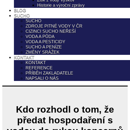
Historie a výroční zprávy
BLOG
SUCHO
SUCHO
ZDROJE PITNÉ VODY V ČR
CIZINCI SUCHO NEŘEŠÍ
VODA A PŮDA
VODA A PESTICIDY
SUCHO A PENÍZE
ZMĚNY SRÁŽEK
KONTAKT
KONTAKT
REFERENCE
PŘÍBĚH ZAKLADATELE
NAPSALI O NÁS
Kdo rozhodl o tom, že
předat hospodaření s