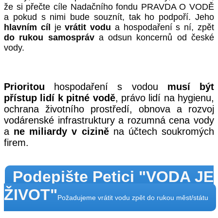
že si přečte cíle Nadačního fondu PRAVDA O VODĚ
a pokud s nimi bude souznít, tak ho podpoří. Jeho
hlavním cíl
je
vrátit vodu
a hospodaření s ní, zpět
do rukou samospráv
a odsun koncernů od české
vody.
Prioritou
hospodaření s vodou
musí být
přístup lidí k pitné vodě
, právo lidí na hygienu,
ochrana životního prostředí, obnova a rozvoj
vodárenské infrastruktury a rozumná cena vody
a
ne miliardy v cizině
na účtech soukromých
firem.
Podepište Petici "VODA JE
ŽIVOT"
Požadujeme vrátit vodu zpět do rukou měst/státu