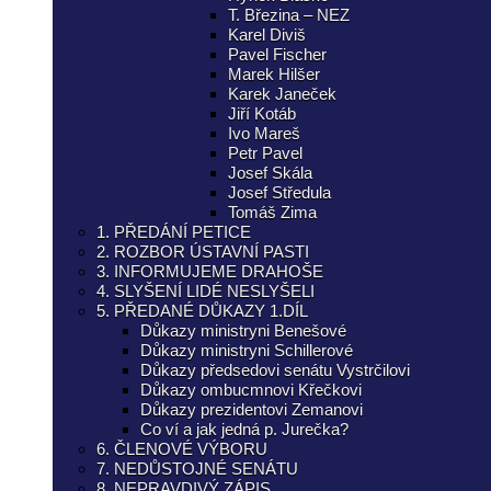
T. Březina – NEZ
Karel Diviš
Pavel Fischer
Marek Hilšer
Karek Janeček
Jiří Kotáb
Ivo Mareš
Petr Pavel
Josef Skála
Josef Středula
Tomáš Zima
1. PŘEDÁNÍ PETICE
2. ROZBOR ÚSTAVNÍ PASTI
3. INFORMUJEME DRAHOŠE
4. SLYŠENÍ LIDÉ NESLYŠELI
5. PŘEDANÉ DŮKAZY 1.DÍL
Důkazy ministryni Benešové
Důkazy ministryni Schillerové
Důkazy předsedovi senátu Vystrčilovi
Důkazy ombucmnovi Křečkovi
Důkazy prezidentovi Zemanovi
Co ví a jak jedná p. Jurečka?
6. ČLENOVÉ VÝBORU
7. NEDŮSTOJNÉ SENÁTU
8. NEPRAVDIVÝ ZÁPIS