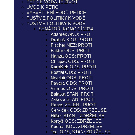
PETICE VODA JE ŽIVOT
ÚVOD K PETICI
VYSVĚTLENÍ BODŮ PETICE
PUSŤME POLITIKY K VODĚ
PUSŤME POLITIKY K VODĚ
SENÁTOŘI KONČÍCÍ 2024
Adámek ANO: PRO
Drahoš KDU: PROTI
Fischer NEZ: PROTI
Faktor ODS: PROTI
Hanza ODS: PROTI
Chlupáč ODS: PROTI
Karpíšek ODS: PROTI
Koštiál ODS: PROTI
Nwelati ODS: PROTI
Pavera ODS: PROTI
Vilímec ODS: PROTI
Balatka STAN: PROTI
Žáková STAN: PROTI
Rabas ZELENÍ: PROTI
Červíček ODS: ZDRŽEL SE
Hilšer STAN – ZDRŽEL SE
Kortyš ODS: ZDRŽEL SE
Kučnar KDU: ZDRŽEL SE
Tecl ODS, STAN: ZDRŽEL SE