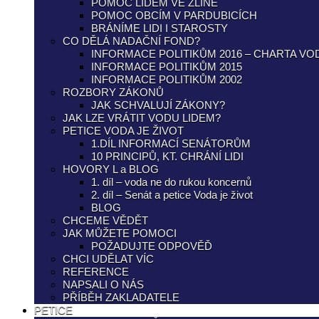
POMOC LIDEM VE ZLÍNĚ
POMOC OBCÍM V PARDUBICÍCH
BRÁNÍME LIDI I STAROSTY
CO DĚLÁ NADAČNÍ FOND?
INFORMACE POLITIKŮM 2016 – CHARTA VO
INFORMACE POLITIKŮM 2015
INFORMACE POLITIKŮM 2002
ROZBORY ZÁKONŮ
JAK SCHVALUJÍ ZÁKONY?
JAK LZE VRÁTIT VODU LIDEM?
PETICE VODA JE ŽIVOT
1.DÍL INFORMACÍ SENÁTORŮM
10 PRINCIPŮ, KT. CHRÁNÍ LIDI
HOVORY L a BLOG
1. díl – voda ne do rukou koncernů
2. díl – Senát a petice Voda je život
BLOG
CHCEME VĚDĚT
JAK MŮŽETE POMOCI
POŽADUJTE ODPOVĚĎ
CHCI UDĚLAT VÍC
REFERENCE
NAPSALI O NÁS
PŘÍBĚH ZAKLADATELE
PETICE