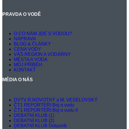
PRAVDA O VODĚ
O CO NÁM JDE S VODOU?
NÁPRAVA
BLOG & ČLÁNKY
CENA VODY
VÁŠ REGION A VODÁRNY
MĚSTA A VODA
MŮJ PŘÍBĚH
KONTAKT
MÉDIA O NÁS
DVTV R.NOVOTNÝ a M. VESELOVSKÝ
ČT1 REPORTÉŘI Boj o vodu
ČT1 REPORTÉŘI Boj o vodu II
DEBATNÍ KLUB (1)
DEBATNÍ KLUB (2)
DEBATNÍ KLUB Dotazník