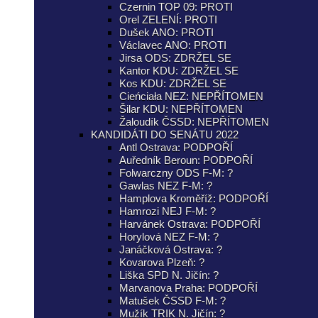
Czernin TOP 09: PROTI
Orel ZELENÍ: PROTI
Dušek ANO: PROTI
Václavec ANO: PROTI
Jirsa ODS: ZDRŽEL SE
Kantor KDU: ZDRŽEL SE
Kos KDU: ZDRŽEL SE
Cieńciała NEZ: NEPŘÍTOMEN
Šilar KDU: NEPŘÍTOMEN
Žaloudík ČSSD: NEPŘÍTOMEN
KANDIDÁTI DO SENÁTU 2022
Antl Ostrava: PODPOŘÍ
Auředník Beroun: PODPOŘÍ
Folwarczny ODS F-M: ?
Gawlas NEZ F-M: ?
Hamplova Kroměříž: PODPOŘÍ
Hamrozi NEJ F-M: ?
Harvánek Ostrava: PODPOŘÍ
Horylová NEZ F-M: ?
Janáčková Ostrava: ?
Kovarova Plzeň: ?
Liška SPD N. Jičín: ?
Marvanova Praha: PODPOŘÍ
Matušek ČSSD F-M: ?
Mužík TRIK N. Jičín: ?