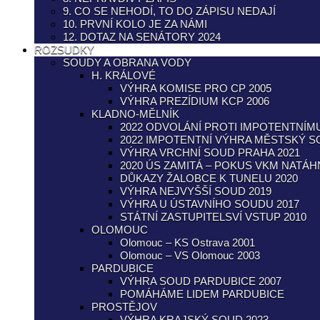
9. CO SE NEHODÍ, TO DO ZÁPISU NEDAJÍ
10. PRVNÍ KOLO JE ZA NÁMI
12. DOTAZ NA SENÁTORY 2024
ROZSUDKY
SOUDY A OBRANA VODY
H. KRÁLOVÉ
VÝHRA KOMISE PRO CP 2005
VÝHRA PREZÍDIUM KCP 2006
KLADNO-MĚLNÍK
2022 ODVOLÁNÍ PROTI IMPOTENTNÍ
2022 IMPOTENTNÍ VÝHRA MĚSTSKÝ 
VÝHRA VRCHNÍ SOUD PRAHA 2021
2020 ÚS ZAMITÁ – POKUS VKM NATÁ
DŮKAZY ŽALOBCE K TUNELU 2020
VÝHRA NEJVYŠŠÍ SOUD 2019
VÝHRA U ÚSTAVNÍHO SOUDU 2017
STÁTNÍ ZASTUPITELSVÍ VSTUP 2010
OLOMOUC
Olomouc – KS Ostrava 2001
Olomouc – VS Olomouc 2003
PARDUBICE
VÝHRA SOUD PARDUBICE 2007
POMÁHÁME LIDEM PARDUBICE
PROSTĚJOV
VÝHRA KRAJSKÝ SOUD 2023