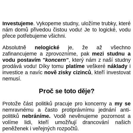
Investujeme
. Vykopeme studny, uložíme trubky, které
nám domů přivedou čistou vodu! Je to logické, vodu
přece potřebujeme všichni.
Absolutně
nelogické
je, že až všechno
zafinancujeme a zprovozníme, pak
mezi studnu a
vodu postavím
"koncern"
, který nám z naší studny
prodává vodu! Díky tomu
platíme
veškeré
náklady
i
investice a navíc
nově zisky cizinců
, kteří investovat
nemusí.
Proč se toto děje?
Protože část politiků pracuje pro koncerny a
my se
nemravnému a často protiprávnímu jednání anti-
politiků
nebráníme.
Vodě nevěnujeme pozornost a
volíme lidi, kteří umožňují drancování našich
peněženek i veřejných rozpočtů.