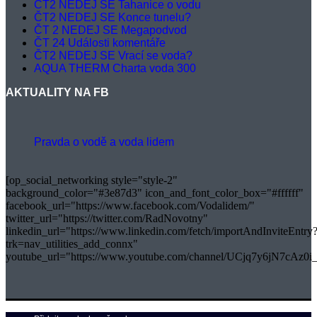
ČT2 NEDEJ SE Tahanice o vodu
ČT2 NEDEJ SE Konce tunelu?
ČT 2 NEDEJ SE Megapodvod
ČT 24 Události komentáře
ČT2 NEDEJ SE Vrací se voda?
AQUA THERM Charta voda 300
AKTUALITY NA FB
Pravda o vodě a voda lidem
[op_social_networking style="style-2"
background_color="#3e87d3" icon_and_font_color_box="#ffffff"
facebook_url="https://www.facebook.com/Vodalidem/"
twitter_url="https://twitter.com/RadNovotny"
linkedin_url="https://www.linkedin.com/fetch/importAndInviteEntry
trk=nav_utilities_add_connx"
youtube_url="https://www.youtube.com/channel/UCjq7y6jN7cAz