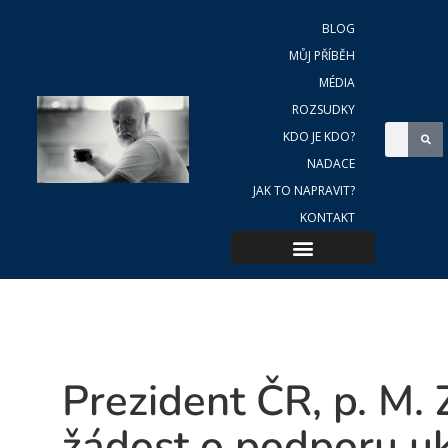
BLOG
MŮJ PŘÍBĚH
MÉDIA
ROZSUDKY
KDO JE KDO?
NADACE
JAK TO NAPRAVIT?
KONTAKT
Prezident ČR, p. M.
žádost o podporu uk