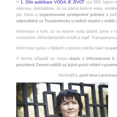
V
1. Díle publikace VODA JE ŽIVOT
cca 350 lidem na
nápravu, dokládáme, co se páchá kolem vody, vodár
jde často o
organizované protiprávní jednání
a pož
odpovědné za Trautenberky u našich studní
a
vrátit
Informace o tom, co se kolem vody páchá, jsme v rá
ministrům, šéfredaktorům médií a např. Transparency 
Informace spolu s žádostí o pomoc odešly také na
pan
V tomto případě se mnou
dopis s informacemi k d
prezident Zeman udělil za jejich práci státní vyznam
Novinářka,
paní Jana Lorencov