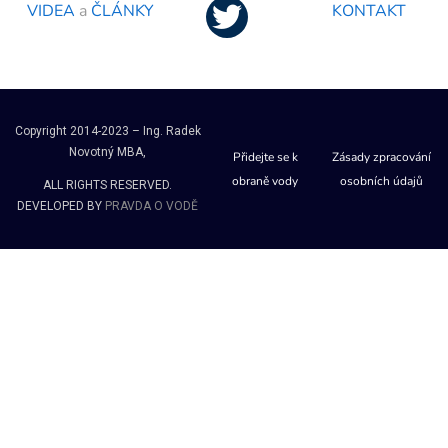
VIDEA
a
ČLÁNKY
KONTAKT
Copyright 2014-2023 – Ing. Radek
Novotný MBA,
Přidejte se k
Zásady zpracování
obraně vody
osobních údajů
ALL RIGHTS RESERVED.
DEVELOPED BY
PRAVDA O VODĚ