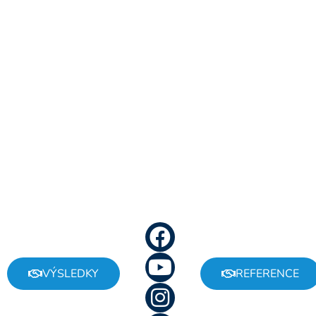
Náš cíl je:
Vrátit
zájmy lidí
do správy
vody.
Konec
kšeftování
s vodou.
Stop
miliardám
z vody v
JSME NESTÁTNÍ
cizině.
NADAČNÍ FOND
NEZISKOVÁ
PRAVDA O VODĚ
ORGANIZACE
VÝSLEDKY
REFERENCE