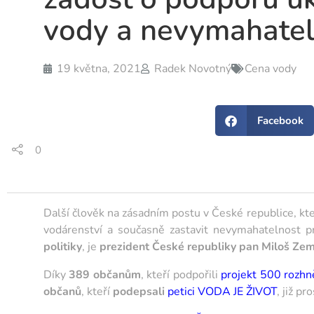
vody a nevymahatel
19 května, 2021
Radek Novotný
Cena vody
Facebook
0
Další člověk na zásadním postu v České republice, kte
vodárenství a současně zastavit nevymahatelnost 
politiky
, je
prezident České republiky pan Miloš Ze
Díky
389 občanům
, kteří podpořili
projekt 500 rozh
občanů
, kteří
podepsali
petici VODA JE ŽIVOT
, již p