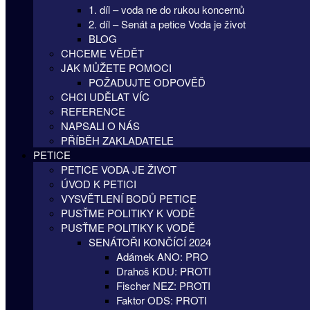
1. díl – voda ne do rukou koncernů
2. díl – Senát a petice Voda je život
BLOG
CHCEME VĚDĚT
JAK MŮŽETE POMOCI
POŽADUJTE ODPOVĚĎ
CHCI UDĚLAT VÍC
REFERENCE
NAPSALI O NÁS
PŘÍBĚH ZAKLADATELE
PETICE
PETICE VODA JE ŽIVOT
ÚVOD K PETICI
VYSVĚTLENÍ BODŮ PETICE
PUSŤME POLITIKY K VODĚ
PUSŤME POLITIKY K VODĚ
SENÁTOŘI KONČÍCÍ 2024
Adámek ANO: PRO
Drahoš KDU: PROTI
Fischer NEZ: PROTI
Faktor ODS: PROTI