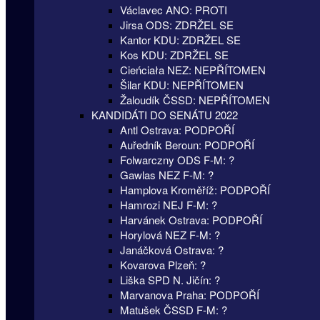
Václavec ANO: PROTI
Jirsa ODS: ZDRŽEL SE
Kantor KDU: ZDRŽEL SE
Kos KDU: ZDRŽEL SE
Cieńciała NEZ: NEPŘÍTOMEN
Šilar KDU: NEPŘÍTOMEN
Žaloudík ČSSD: NEPŘÍTOMEN
KANDIDÁTI DO SENÁTU 2022
Antl Ostrava: PODPOŘÍ
Auředník Beroun: PODPOŘÍ
Folwarczny ODS F-M: ?
Gawlas NEZ F-M: ?
Hamplova Kroměříž: PODPOŘÍ
Hamrozi NEJ F-M: ?
Harvánek Ostrava: PODPOŘÍ
Horylová NEZ F-M: ?
Janáčková Ostrava: ?
Kovarova Plzeň: ?
Liška SPD N. Jičín: ?
Marvanova Praha: PODPOŘÍ
Matušek ČSSD F-M: ?