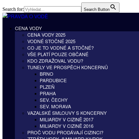
Search for:
Search Button
CENA VODY
CENA VODY 2025
VODNÉ STOČNÉ 2025
CO JE TO VODNÉ A STOČNÉ?
VŠE PLATÍ POUZE OBČANÉ
KDO ZDRAŽOVAL VODU?
TUNELY VE PROSPĚCH KONCERNŮ
BRNO
PARDUBICE
PLZEŇ
PRAHA
SEV. ČECHY
SEV. MORAVA
VAZALSKÉ SMLOUVY S KONCERNY
MILIARDY V CIZINĚ 2017
MILIARDY V CIZINĚ 2016
PROČ VODU PRODÁVAJÍ CIZINCI?
ZTRÁTY VODY -8 MILIARD Kč/ROK