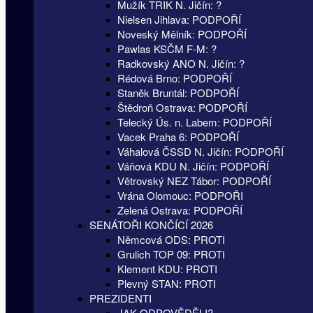
Mužík TRIK N. Jičín: ?
Nielsen Jihlava: PODPOŘÍ
Noveský Mělník: PODPOŘÍ
Pawlas KSČM F-M: ?
Radkovský ANO N. Jičín: ?
Rédová Brno: PODPOŘÍ
Staněk Bruntál: PODPOŘÍ
Štědroň Ostrava: PODPOŘÍ
Telecký Ús. n. Labem: PODPOŘÍ
Vacek Praha 6: PODPOŘÍ
Váhalová ČSSD N. Jičín: PODPOŘÍ
Váňová KDU N. Jičín: PODPOŘÍ
Větrovský NEZ Tábor: PODPOŘÍ
Vrána Olomouc: PODPOŘI
Zelená Ostrava: PODPOŘÍ
SENÁTOŘI KONČÍCÍ 2026
Němcová ODS: PROTI
Grulich TOP 09: PROTI
Klement KDU: PROTI
Plevný STAN: PROTI
PREZIDENTI
JAK ODPOVĚDĚLI?