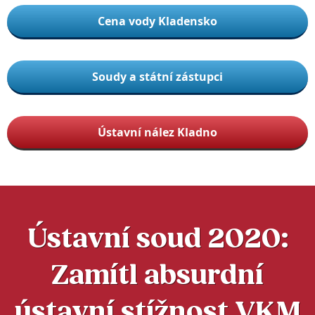
Cena vody Kladensko
Soudy a státní zástupci
Ústavní nález Kladno
Ústavní soud 2020:
Zamítl absurdní
ústavní stížnost VKM