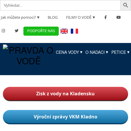
Search
for:
Jak můžete pomoci?
BLOG
FILMY O VODĚ
PODPOŘTE NÁS
CENA VODY
O NADACI
PETICE
Zisk z vody na Kladensku
Výroční zprávy VKM Kladno