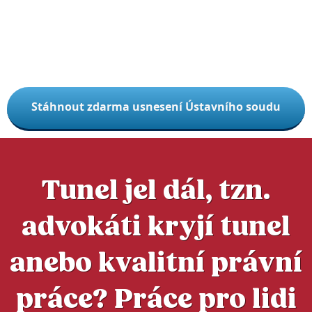
Stáhnout zdarma usnesení Ústavního soudu
Tunel jel dál, tzn.
advokáti kryjí tunel
anebo kvalitní právní
práce? Práce pro lidi