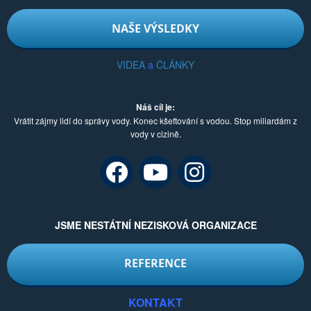
NAŠE VÝSLEDKY
VIDEA
a
ČLÁNKY
Náš cíl je:
Vrátit zájmy lidí do správy vody. Konec kšeftování s vodou. Stop miliardám z
vody v cizině.
JSME NESTÁTNÍ NEZISKOVÁ ORGANIZACE
REFERENCE
KONTAKT