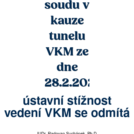
soudu v
kauze
tunelu
VKM ze
dne
28.2.2020
ústavní stížnost
vedení VKM se odmítá
JUDr. Radovan Suchánek, Ph.D.