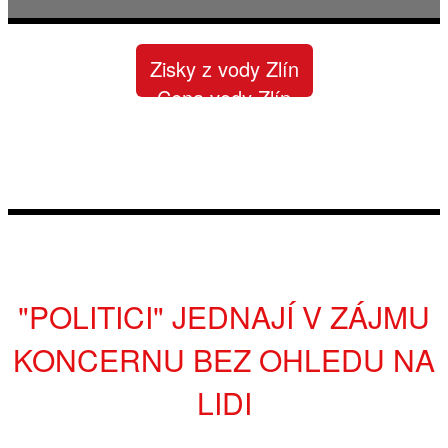
Zisky z vody Zlín
Cena vody Zlín
Výroční zprávy Zlín
Soudy a Vak Zlín
Zlín x ČT a občanům
"POLITICI" JEDNAJÍ V ZÁJMU
KONCERNU BEZ OHLEDU NA
LIDI