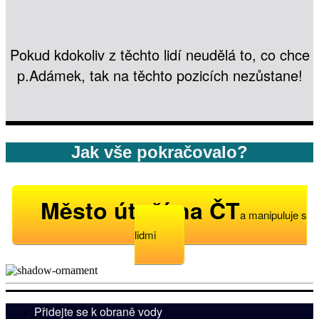
Pokud kdokoliv z těchto lidí neudělá to, co chce
p.Adámek, tak na těchto pozicích nezůstane!
Jak vše pokračovalo?
Město útočí na ČT
a manipuluje s
lidmi
Přidejte se k obraně vody