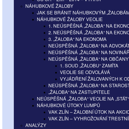
NÁHUBKOVÉ ŽALOBY
JAK SE BRÁNIT NÁHUBKOVÝM „ŽALOBÁM
NÁHUBKOVÉ ŽALOBY VEOLIE
1. NEÚSPĚŠNÁ „ŽALOBA“ NA EKON
2. NEÚSPĚŠNÁ „ŽALOBA“ NA EKON
3. „ŽALOBA“ NA EKONOMA
NEÚSPĚŠNÁ „ŽALOBA“ NA ADVOKÁ
NEÚSPĚŠNÁ „ŽALOBA“ NA NOVINÁ
NEÚSPĚŠNÁ „ŽALOBA“ NA OBČANY
1. SOUD „ŽALOBU“ ZAMÍTA
VEOLIE SE ODVOLÁVÁ
VYJÁDŘENÍ ŽALOVANÝCH K O
NEÚSPĚŠNÁ „ŽALOBA“ NA STAROS
„ŽALOBA“ NA ZASTUPITELE
NEÚSPĚŠNÁ „ŽALOBA“ VEOLIE NA „STÁT“
NÁHUBKOVÉ ÚTOKY LUMPŮ
VAK ZLÍN – ŽALOBNÍ ÚTOK NA AKC
VAK ZLÍN – VYHROŽOVÁNÍ TRESTN
ANALÝZY