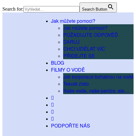
Search for:
Search Button
Jak můžete pomoci?
Jak můžete pomoci?
POŽADUJTE ODPOVĚĎ
DARUJ
CHCI UDĚLAT VÍC
PŘIDEJTE SE
BLOG
FILMY O VODĚ
Jak korporace bohatnou na vodě
Tekuté zlato
Naše voda, naše peníze, ale…
PODPOŘTE NÁS