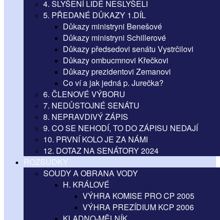
4. SLYŠENÍ LIDÉ NESLYŠELI
5. PŘEDANÉ DŮKAZY 1.DÍL
Důkazy ministryni Benešové
Důkazy ministryni Schillerové
Důkazy předsedovi senátu Vystrčilovi
Důkazy ombucmnovi Křečkovi
Důkazy prezidentovi Zemanovi
Co ví a jak jedná p. Jurečka?
6. ČLENOVÉ VÝBORU
7. NEDŮSTOJNÉ SENÁTU
8. NEPRAVDIVÝ ZÁPIS
9. CO SE NEHODÍ, TO DO ZÁPISU NEDAJÍ
10. PRVNÍ KOLO JE ZA NÁMI
12. DOTAZ NA SENÁTORY 2024
ROZSUDKY
SOUDY A OBRANA VODY
H. KRÁLOVÉ
VÝHRA KOMISE PRO CP 2005
VÝHRA PREZÍDIUM KCP 2006
KLADNO-MĚLNÍK