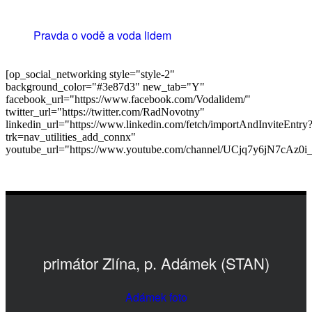
Pravda o vodě a voda lidem
[op_social_networking style="style-2"
background_color="#3e87d3" new_tab="Y"
facebook_url="https://www.facebook.com/Vodalidem/"
twitter_url="https://twitter.com/RadNovotny"
linkedin_url="https://www.linkedin.com/fetch/importAndInviteEntry
trk=nav_utilities_add_connx"
youtube_url="https://www.youtube.com/channel/UCjq7y6jN7cAz
primátor Zlína, p. Adámek (STAN)
Adámek foto