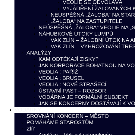
VEOLIE SE ODVOLÁVÁ
VYJÁDŘENÍ ŽALOVANÝCH 
NEÚSPĚŠNÁ „ŽALOBA“ NA STA
„ŽALOBA“ NA ZASTUPITELE
NEÚSPĚŠNÁ „ŽALOBA“ VEOLIE NA „S
NÁHUBKOVÉ ÚTOKY LUMPŮ
VAK ZLÍN – ŽALOBNÍ ÚTOK NA 
VAK ZLÍN – VYHROŽOVÁNÍ TR
ANALÝZY
KAM ODTÉKAJÍ ZISKY?
JAK KORPORACE BOHATNOU NA VO
VEOLIA : PAŘÍŽ
VEOLIA : BRUSEL
VEOLIA : NOVÉ STRAŠECÍ
ÚSTAVNÍ PAST – ROZBOR
VODÁRNA JE FORMÁLNÍ SUBJEKT
JAK SE KONCERNY DOSTÁVAJÍ K V
VODÁRNY
SROVNÁNÍ KONCERN – MĚSTO
POMÁHÁME STAROSTŮM
Zlín