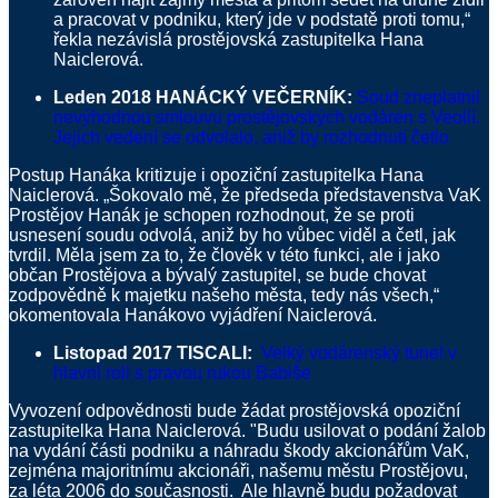
a pracovat v podniku, který jde v podstatě proti tomu,“
řekla nezávislá prostějovská zastupitelka Hana
Naiclerová.
Leden 2018 HANÁCKÝ VEČERNÍK:
Soud zneplatnil
nevýhodnou smlouvu prostějovských vodáren s Veolií.
Jejich vedení se odvolalo, aniž by rozhodnutí četlo
Postup Hanáka kritizuje i opoziční zastupitelka Hana
Naiclerová. „Šokovalo mě, že předseda představenstva VaK
Prostějov Hanák je schopen rozhodnout, že se proti
usnesení soudu odvolá, aniž by ho vůbec viděl a četl, jak
tvrdil. Měla jsem za to, že člověk v této funkci, ale i jako
občan Prostějova a bývalý zastupitel, se bude chovat
zodpovědně k majetku našeho města, tedy nás všech,“
okomentovala Hanákovo vyjádření Naiclerová.
Listopad 2017 TISCALI:
Velký vodárenský tunel v
hlavní roli s pravou rukou Babiše
Vyvození odpovědnosti bude žádat prostějovská opoziční
zastupitelka Hana Naiclerová. "Budu usilovat o podání žalob
na vydání části podniku a náhradu škody akcionářům VaK,
zejména majoritnímu akcionáři, našemu městu Prostějovu,
za léta 2006 do současnosti. Ale hlavně budu požadovat