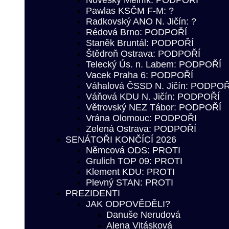
Noveský Mělník: PODPOŘÍ
Pawlas KSČM F-M: ?
Radkovský ANO N. Jičín: ?
Rédová Brno: PODPOŘÍ
Staněk Bruntál: PODPOŘÍ
Štědroň Ostrava: PODPOŘÍ
Telecký Ús. n. Labem: PODPOŘÍ
Vacek Praha 6: PODPOŘÍ
Váhalová ČSSD N. Jičín: PODPOŘ
Váňová KDU N. Jičín: PODPOŘÍ
Větrovský NEZ Tábor: PODPOŘÍ
Vrána Olomouc: PODPOŘI
Zelená Ostrava: PODPOŘÍ
SENÁTOŘI KONČÍCÍ 2026
Němcová ODS: PROTI
Grulich TOP 09: PROTI
Klement KDU: PROTI
Plevný STAN: PROTI
PREZIDENTI
JAK ODPOVĚDĚLI?
Danuše Nerudová
Alena Vitásková