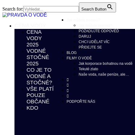
Search for:
Search Button
Jak můžete pomoci?
CENA VODY
Jak můžete pomoci?
CENA
POŽADUJTE ODPOVĚĎ
DARUJ
VODY
CHCI UDĚLAT VÍC
2025
PŘIDEJTE SE
VODNÉ
BLOG
STOČNÉ
FILMY O VODĚ
2025
Jak korporace bohatnou na vodě
CO JE TO
Tekuté zlato
Naše voda, naše peníze, ale…
VODNÉ A
STOČNÉ?
VŠE PLATÍ
POUZE
OBČANÉ
PODPOŘTE NÁS
KDO