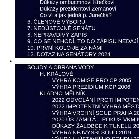
Důkazy ombucmnovi Křečkovi
Důkazy prezidentovi Zemanovi
Co ví a jak jedná p. Jurečka?
6. ČLENOVÉ VÝBORU
7. NEDŮSTOJNÉ SENÁTU
8. NEPRAVDIVÝ ZÁPIS
9. CO SE NEHODÍ, TO DO ZÁPISU NEDAJÍ
10. PRVNÍ KOLO JE ZA NÁMI
12. DOTAZ NA SENÁTORY 2024
ROZSUDKY
SOUDY A OBRANA VODY
H. KRÁLOVÉ
VÝHRA KOMISE PRO CP 2005
VÝHRA PREZÍDIUM KCP 2006
KLADNO-MĚLNÍK
2022 ODVOLÁNÍ PROTI IMPOT
2022 IMPOTENTNÍ VÝHRA MĚS
VÝHRA VRCHNÍ SOUD PRAHA 2
2020 ÚS ZAMITÁ – POKUS VKM
DŮKAZY ŽALOBCE K TUNELU 20
VÝHRA NEJVYŠŠÍ SOUD 2019