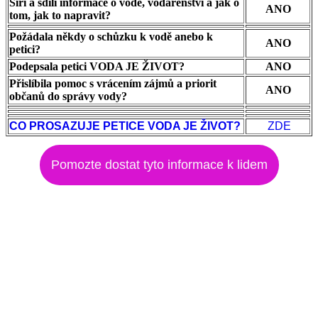
Šíří a sdílí informace o vodě, vodárenství a jak o
ANO
tom, jak to napravit?
Požádala někdy o schůzku k vodě anebo k
ANO
petici?
Podepsala petici VODA JE ŽIVOT?
ANO
Přislíbila pomoc s vrácením zájmů a priorit
ANO
občanů do správy vody?
CO PROSAZUJE PETICE VODA JE ŽIVOT?
ZDE
Pomozte dostat tyto informace k lidem