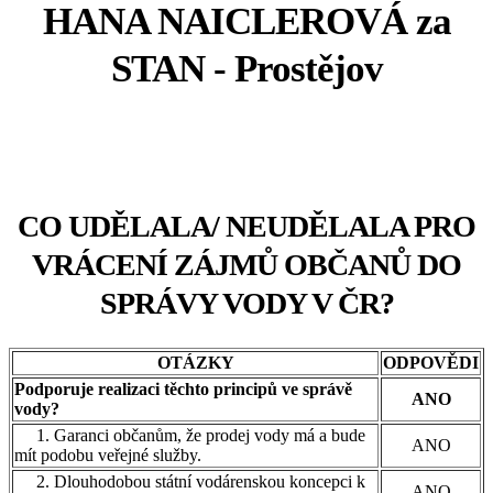
HANA NAICLEROVÁ za
STAN - Prostějov
senátor - mandát 13.10.2018 - 13.10.2024
CO UDĚLALA/ NEUDĚLALA PRO
VRÁCENÍ ZÁJMŮ OBČANŮ DO
SPRÁVY VODY V ČR?
OTÁZKY
ODPOVĚDI
Podporuje realizaci těchto principů ve správě
ANO
vody?
1. Garanci občanům, že prodej vody má a bude
ANO
mít podobu veřejné služby.
2. Dlouhodobou státní vodárenskou koncepci k
ANO