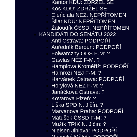
Kantor KDU: ZDRŽEL SE
Kos KDU: ZDRŽEL SE
Cieńciała NEZ: NEPŘÍTOMEN
Šilar KDU: NEPŘÍTOMEN
Žaloudík ČSSD: NEPŘÍTOMEN
KANDIDÁTI DO SENÁTU 2022
Antl Ostrava: PODPOŘÍ
Auředník Beroun: PODPOŘÍ
Folwarczny ODS F-M: ?
Gawlas NEZ F-M: ?
Hamplova Kroměříž: PODPOŘÍ
Hamrozi NEJ F-M: ?
Harvánek Ostrava: PODPOŘÍ
Horylová NEZ F-M: ?
Janáčková Ostrava: ?
Kovarova Plzeň: ?
Liška SPD N. Jičín: ?
Marvanova Praha: PODPOŘÍ
Matušek ČSSD F-M: ?
Mužík TRIK N. Jičín: ?
Nielsen Jihlava: PODPOŘÍ