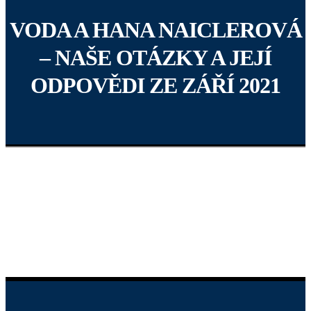
VODA A HANA NAICLEROVÁ
– NAŠE OTÁZKY A JEJÍ
ODPOVĚDI ZE ZÁŘÍ 2021
Materiál připravovalo 10 lidí 4 měsíce. Jde o 1. část toho, co
se páchá 20 let ve vodárenství a co politická mafie pracující
pro koncerny kryje a neřeší.