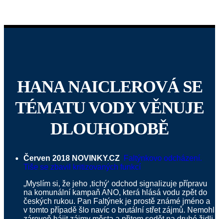
HANA NAICLEROVÁ SE
TÉMATU VODY VĚNUJE
DLOUHODOBĚ
Červen 2018 NOVINKY.CZ
Faltýnkovo odcházení.
Tiše se zbavil kritizovaných funkcí
„Myslím si, že jeho ‚tichý‘ odchod signalizuje přípravu
na komunální kampaň ANO, která hlásá vodu zpět do
českých rukou. Pan Faltýnek je prostě známé jméno a
v tomto případě šlo navíc o brutální střet zájmů. Nemohl
zároveň hájit zájmy města a přitom sedět na druhé židli