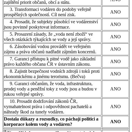
zajištění priorit občanů, obcí a státu.
3. Transformaci vodáren do podoby veřejně
ANO
prospěšných společností. Cíl není zisk.
4. Prosadit, že subjekty působící ve vodárenství
ANO
jsou povinné poskytovat informace.
5. Prosazení zásady, že „voda není zboží“ ve
ANO
všech otázkách týkajících se vody a její správy.
6. Zásobování vodou provádět ve veřejném
ANO
zájmu a práva občanů nadřadit zájmům koncernů.
7. Garanci přístupu k pitné vodě jako základní
ANO
právo každého občana ČR v ústavním zákonu.
8. Zajistit bezpečnost vodních zdrojů i toků proti
ANO
ekonomickému a jinému terorismu. (Bečva)
9. Garanci občanům, že voda, infrastruktura,
prodej vody a peněžní toky z vody jsou a budou v
ANO
rukou veřejné správy.
10. Prosadit dodržování zákonů ČR,
vymahatelnost práva i odpovědnost pachatelů a
ANO
náhrady škod za tunely vodáren.
Dostala důkazy a rozsudky, co páchají politici a
ANO
korporace kolem vody a vodáren?