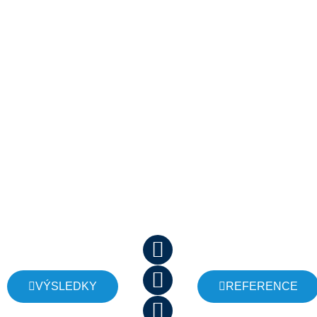
Náš cíl
je:
Vrátit
zájmy lidí
do správy
vody.
Konec
kšeftování
s vodou.
Stop
miliardám
z vody v
JSME NESTÁTNÍ
cizině.
NADAČNÍ FOND
NEZISKOVÁ
PRAVDA O VODĚ
ORGANIZACE
VÝSLEDKY
REFERENCE