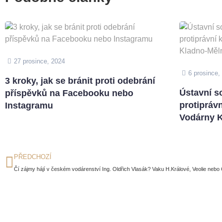
27 prosince, 2024
6 prosince,
3 kroky, jak se bránit proti odebrání
Ústavní so
příspěvků na Facebooku nebo
protipráv
Instagramu
Vodárny K
PŘEDCHOZÍ
Čí zájmy hájí v českém vodárenství Ing. Oldřich Vlasák? Vaku H.Králové, Veolie nebo