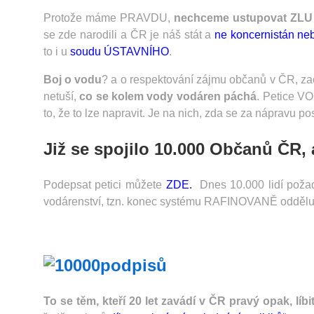
Protože máme PRAVDU,
nechceme ustupovat ZLU
se zde narodili a ČR je náš stát a
ne koncernistán ne
to i u
soudu ÚSTAVNÍHO
.
Boj o vodu
? a o respektování zájmu občanů v ČR, začn
netuší,
co se kolem vody vodáren páchá
. Petice VOD
to, že to lze napravit. Je na nich, zda se za nápravu p
Již se spojilo 10.000 Občanů ČR,
Podepsat petici můžete
ZDE.
Dnes 10.000 lidí požadu
vodárenství, tzn. konec systému RAFINOVANĚ odděluj
To se těm, kteří 20 let zavádí v ČR pravý opak, líb