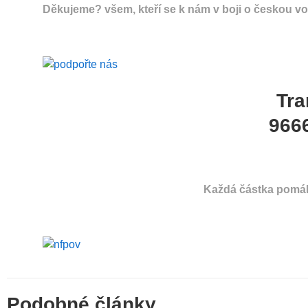
Děkujeme? všem, kteří se k nám v boji o českou vodu
Tra
966
Každá částka pomá
Podobné články