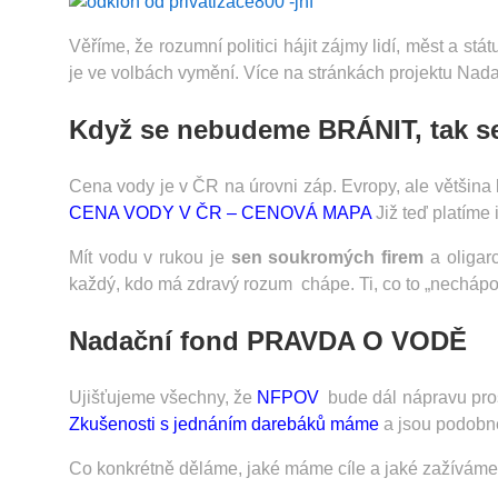
Věříme, že rozumní politici hájit zájmy lidí, měst a státu
je ve volbách vymění. Více na stránkách projektu 
Když se nebudeme BRÁNIT, tak s
Cena vody je v ČR na úrovni záp. Evropy, ale většina l
CENA VODY V ČR – CENOVÁ MAPA
Již teď platíme 
Mít vodu v rukou je
sen soukromých firem
a oligarc
každý, kdo má zdravý rozum chápe. Ti, co to „nechápo
Nadační fond PRAVDA O VODĚ
Ujišťujeme všechny, že
NFPOV
bude dál nápravu prosa
Zkušenosti s jednáním darebáků máme
a jsou podobné
Co konkrétně děláme, jaké máme cíle a jaké zažíváme