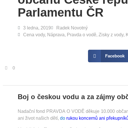
Parlamentu ČR
3 ledna, 2019
Radek Novotný
Cena vody
,
Náprava
,
Pravda o vodě
,
Zisky z vody
,
K
Facebook
0
Boj o českou vodu a za zájmy ob
Nadační fond PRAVDA O VODĚ děkuje 10.000 občanům 
ani život našich dětí,
do
rukou koncernů ani překupníků