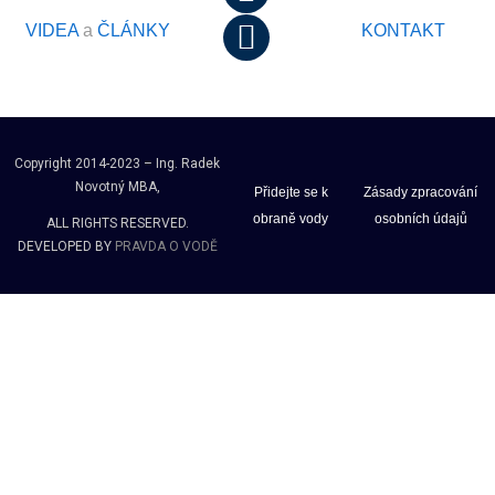
VIDEA
a
ČLÁNKY
KONTAKT
Copyright 2014-2023 – Ing. Radek
Novotný MBA,
Přidejte se k
Zásady zpracování
obraně vody
osobních údajů
ALL RIGHTS RESERVED.
DEVELOPED BY
PRAVDA O VODĚ