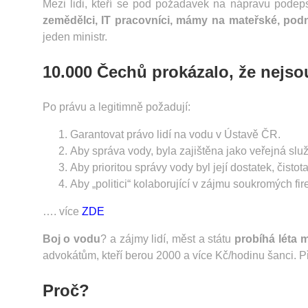
Mezi lidi, kteří se pod požadavek na nápravu podep
zemědělci, IT pracovníci, mámy na mateřské, podn
jeden ministr.
10.000 Čechů prokázalo, že nejso
Po právu a legitimně požadují:
Garantovat právo lidí na vodu v Ústavě ČR.
Aby správa vody, byla zajištěna jako veřejná slu
Aby prioritou správy vody byl její dostatek, čisto
Aby „politici“ kolaborující v zájmu soukromých fi
…. více
ZDE
Boj o vodu
? a zájmy lidí, měst a státu
probíhá léta 
advokátům, kteří berou 2000 a více Kč/hodinu šanci. Př
Proč?