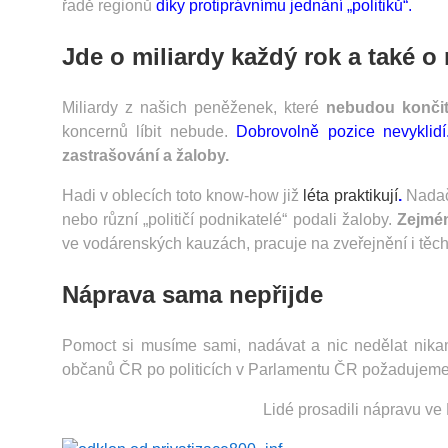
řadě regionů
díky protiprávnímu jednání „politiků“.
Jde o miliardy každý rok a také o
Miliardy z našich peněženek, které
nebudou končit 
koncernů líbit nebude.
Dobrovolně pozice nevyklidí
zastrašování a žaloby.
Hadi v oblecích toto know-how již
léta praktikují
.
Nadač
nebo různí „političí podnikatelé“ podali žaloby.
Zejmén
ve vodárenských kauzách, pracuje na zveřejnění i těcht
Náprava sama nepřijde
Pomoct si musíme sami, nadávat a nic nedělat nik
občanů ČR po politicích v Parlamentu ČR požadujeme
Lidé prosadili nápravu ve 