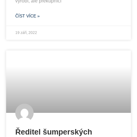
vyrobí, ale překupníci
ČÍST VÍCE »
19 září, 2022
Ředitel šumperských