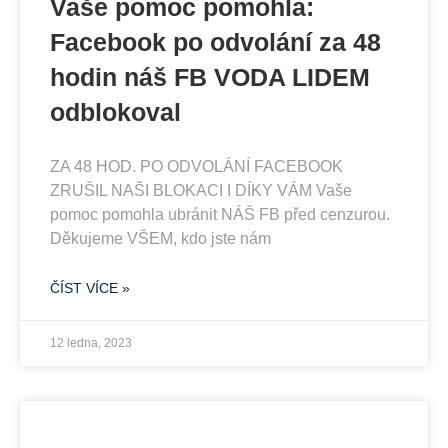
Vaše pomoc pomohla:
Facebook po odvolání za 48
hodin náš FB VODA LIDEM
odblokoval
ZA 48 HOD. PO ODVOLÁNÍ FACEBOOK
ZRUŠIL NAŠI BLOKACI I DÍKY VÁM Vaše
pomoc pomohla ubránit NÁŠ FB před cenzurou.
Děkujeme VŠEM, kdo jste nám
ČÍST VÍCE »
12 ledna, 2023