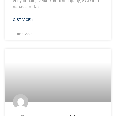
vody odhalují velké korupční případy, v ČR toto
nenastalo. Jak
ČÍST VÍCE »
1 srpna, 2023