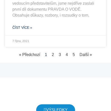
vedoucím představitelům, jsme nejdříve zaslali
první díl dokumentu PRAVDA O VODĚ.
Obsahuje důkazy, rozbory, i rozsudky o tom,
ČÍST VÍCE »
7 října, 2021
« Předchozí
1
2
3
4
5
Další »
NADAČNÍ FOND PRAVDA O VODĚ
VÝSLEDKY