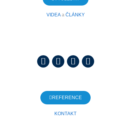
VIDEA
a
ČLÁNKY
Náš cíl je:
Vrátit zájmy lidí do správy vody. Konec kšeftování s vodou.
Stop miliardám z vody v cizině.
JSME NESTÁTNÍ NEZISKOVÁ ORGANIZACE
REFERENCE
KONTAKT