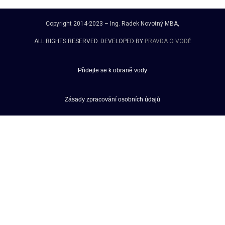
Copyright 2014-2023 – Ing. Radek Novotný MBA,
ALL RIGHTS RESERVED. DEVELOPED BY
PRAVDA O VODĚ
Přidejte se k obraně vody
Zásady zpracování osobních údajů