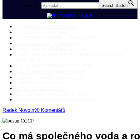
Search for:
Search Button
0. VYSVĚTLENÍ BODŮ PETICE
1. PŘEDÁNÍ PETICE SENÁTU
2. PŘEDÁNÍ ROZBORU ÚSTAVNÍ PASTI
3. INFORMUJEME P. DRAHOŠE
4. POZVÁNÍ NA VEŘEJNÉ SLYŠENÍ
5. ŠOK. VEŘEJNÉHO SLYŠENÍ SE NESMÍ ÚČASTNIT
VEŘEJNOST
6. 1. DÍL NÁMI PŘEDANÝCH DŮKAZŮ
7. ČLENOVÉ PETIČNÍHO VÝBORU
8. SENÁTU NEDŮSTOJNÉ JEDNÁNÍ
9. NEPRAVDIVÝ ZÁPIS
10. MUSELI SE ODKOPAT
11. JSTE PROTI? DOLOŽETE PROČ!
CO DĚLÁME A JAKÉ MÁME VÝSLEDKY?
Radek Novotný
0 Komentářů
Co má společného voda a r