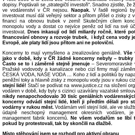
dopisy. Poptávali se „strategičtí investoři“. Snadno zjistíte, že ž
ve vodárenství v ČR nejsou.
Naopak.
V řadě regionů by
investovat musí dál veřejný sektor a přitom přišel o zisky z v
financí na obnovu trubek v zemí! Skutečným cílem konc
monopolu vody a dostat co nejvíce peněz od lidí na své účt
investovat.
Dnes inkasují od lidí miliardy ročně, které p
financování obnovy a rozvoje trubek, i když cena vody je
Evropě, ale platy lidí jsou přitom ani ne poloviční.
Koncerny to mají vymyšleno a zrealizováno geniálně.
Vše 
jako v době, kdy v ČR žádné koncerny nebyly – trubky –
Často se to i záměrně stejně jmenuje
– Severomoravské v
Pražské vodovody a kanalizace nebo cizí firmy mají záměrn
ČESKÁ VODA, NAŠE VODA … Koho z lidí a politiků by napa
peněžní toky a hlavně zisky z monopolu vody jsou v rukou ci
stejní lidé!
Stačí se podívat na www.justice.cz na složení or
vodáren v době, kdy byly s cizinci uzavírány vazalské smlou
nikdy nenapochodovalo 30 tisíc geniálních vodárenských
koncerny odvádí stejní lidé, kteří ji předtím dělali pro s
vodárny v rukou měst.
Vodárnám velí stejní lidé, ale ve sl
údajně neschopný management okresních vodáren, je
management fabrik koncernů.
Ne všem vodařům se líbí t
pokud by protestovali, tak by skončili na dlažbě.
Místo stěhování jsem se rozhodl pro aktivní obranu