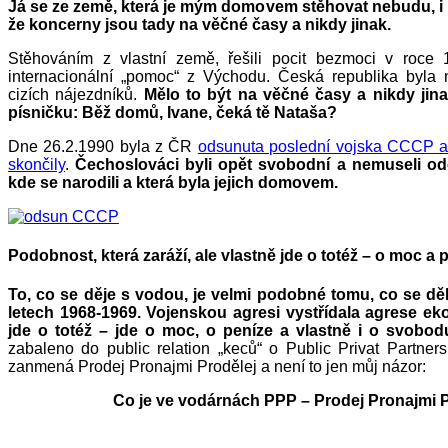
Já se ze země, která je mým domovem stěhovat nebudu, i
že koncerny jsou tady na věčné časy a nikdy jinak.
Stěhováním z vlastní země, řešili pocit bezmoci v roce 
internacionální „pomoc“ z Východu. Česká republika byla 
cizích nájezdníků.
Mělo to být na věčné časy a nikdy jin
písničku: Běž domů, Ivane, čeká tě Nataša?
Dne 26.2.1990 byla z ČR
odsunuta poslední vojska CCCP a
skončily
.
Čechoslováci byli opět svobodní a nemuseli odc
kde se narodili a která byla jejich domovem.
Podobnost, která zaráží, ale vlastně jde o totéž – o moc a 
To, co se děje s vodou, je velmi podobné tomu, co se dě
letech 1968-1969. Vojenskou agresi vystřídala agrese e
jde o totéž – jde o moc, o peníze a vlastně i o svobo
zabaleno do public relation „keců“ o Public Privat Partners
zanmená Prodej Pronajmi Prodělej a není to jen můj názor:
Co je ve vodárnách PPP – Prodej Pronajmi 