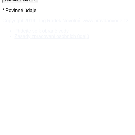
* Povinné údaje
Copyright 2014 - Ing.Radek Novotný, www.pravdaovode.cz
Přidejte se k obraně vody
Zásady zpracování osobních údajů