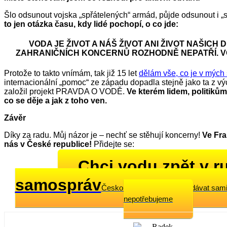
Šlo odsunout vojska „spřátelených“ armád, půjde odsunout i „
to jen otázka času, kdy lidé pochopí, o co jde:
VODA JE ŽIVOT A NÁŠ ŽIVOT ANI ŽIVOT NAŠICH 
ZAHRANIČNÍCH KONCERNŮ ROZHODNĚ NEPATŘÍ. V
Protože to takto vnímám, tak již 15 let
dělám vše, co je v mých 
internacionální „pomoc“ ze západu dopadla stejně jako ta z v
založil projekt PRAVDA O VODĚ.
Ve kterém lidem, politiků
co se děje a jak z toho ven.
Závěr
Díky za radu. Můj názor je – nechť se stěhují koncerny!
Ve Fran
nás v České republice!
Přidejte se:
Chci vodu zpět v r
samospráv
Českou vodu si umíme prodávat sami,
nepotřebujeme