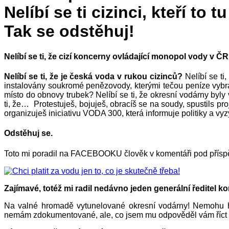
Nelíbí se ti cizinci, kteří to t
Tak se odstěhuj!
Nelíbí se ti, že cizí koncerny ovládající monopol vody v Č
Nelíbí se ti, že je česká voda v rukou cizinců?
Nelíbí se ti,
instalovány soukromé penězovody, kterými tečou peníze vybra
místo do obnovy trubek? Nelíbí se ti, že okresní vodárny byly
ti, že… Protestuješ, bojuješ, obracíš se na soudy, spustils
organizuješ iniciativu VODA 300, která informuje politiky a vy
Odstěhuj se.
Toto mi poradil na FACEBOOKU člověk v komentáři pod přísp
Zajímavé, totéž mi radil nedávno jeden generální ředitel k
Na valné hromadě vytunelované okresní vodárny! Nemohu h
nemám zdokumentované, ale, co jsem mu odpověděl vám říct