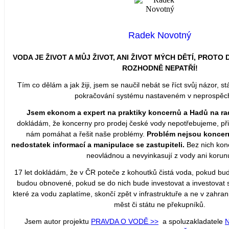
Radek Novotný
VODA JE ŽIVOT A MŮJ ŽIVOT, ANI ŽIVOT MÝCH DĚTÍ, PROT
ROZHODNĚ NEPATŘÍ!
Tím co dělám a jak žiji, jsem se naučil nebát se říct svůj názor, stá
pokračování systému nastaveném v neprospěch 
Jsem ekonom a expert na praktiky koncernů a Hadů na ra
dokládám, že koncerny pro prodej české vody nepotřebujeme, přiš
nám pomáhat a řešit naše problémy.
Problém nejsou koncern
nedostatek informací a manipulace se zastupiteli.
Bez nich kon
neovládnou a nevyinkasují z vody ani korun
17 let dokládám, že v ČR poteče z kohoutků čistá voda, pokud bu
budou obnovené, pokud se do nich bude investovat a investovat 
které za vodu zaplatíme, skončí zpět v infrastruktuře a ne v zahra
měst či státu ne překupníků.
Jsem autor projektu
PRAVDA O VODĚ >>
a spoluzakladatele