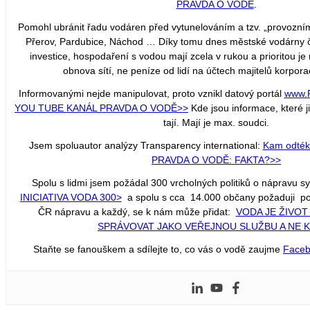
PRAVDA O VODĚ
.
Pomohl ubránit řadu vodáren před vytunelováním a tzv. „provozn
Přerov, Pardubice, Náchod … Díky tomu dnes městské vodárny č
investice, hospodaření s vodou mají zcela v rukou a prioritou j
obnova sítí, ne peníze od lidí na účtech majitelů korporac
Informovanými nejde manipulovat, proto vznikl datový portál
www.
YOU TUBE KANÁL PRAVDA O VODĚ
>>
Kde jsou informace, které j
tají. Mají je max. soudci.
Jsem spoluautor analýzy Transparency international:
Kam odtéka
PRAVDA O VODĚ: FAKTA?>>
Spolu s lidmi jsem požádal 300 vrcholných politiků o nápravu 
INICIATIVA VODA 300>
a spolu s cca 14.000 občany požaduji po 
ČR nápravu a každý, se k nám může přidat:
VODA JE ŽIVOT
SPRÁVOVAT JAKO VEŘEJNOU SLUŽBU A NE 
Staňte se fanouškem a sdílejte to, co vás o vodě zaujme
Face