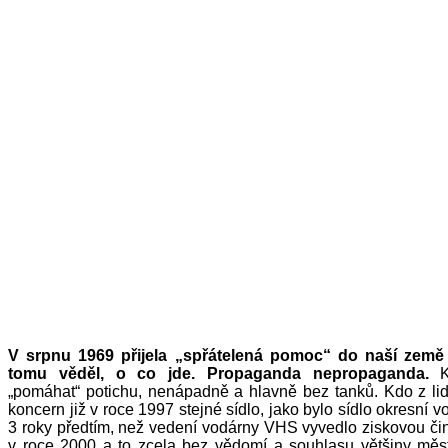
V srpnu 1969 přijela „spřátelená pomoc“ do naší země
tomu věděl, o co jde. Propaganda nepropaganda.
„pomáhat“ potichu, nenápadně a hlavně bez tanků. Kdo z lid
koncern již v roce 1997 stejné sídlo, jako bylo sídlo okresní 
3 roky předtím, než vedení vodárny VHS vyvedlo ziskovou č
v roce 2000 a to zcela bez vědomí a souhlasu většiny měs