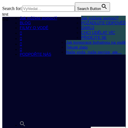
Search for:
Search Button
test
Jak můžete pomoci?
Jak můžete pomoci?
test
BLOG
POŽADUJTE ODPOVĚĎ
FILMY O VODĚ
DARUJ
CHCI UDĚLAT VÍC
PŘIDEJTE SE
Jak korporace bohatnou na vodě
Tekuté zlato
Naše voda, naše peníze, ale…
PODPOŘTE NÁS