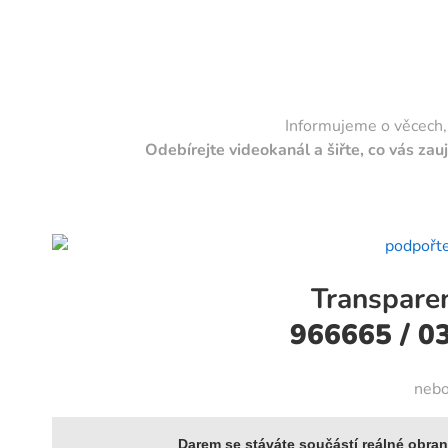
Informujeme o věcech, o
Odebírejte videokanál a šiřte, co vás za
Transparen
966665 / 0
neb