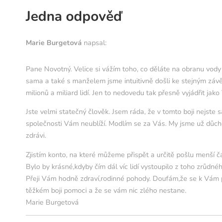
Jedna odpověď
Marie Burgetová
napsal:
Pane Novotný. Velice si vážím toho, co děláte na obranu vody 
sama a také s manželem jsme intuitivně došli ke stejným závěrů
milionů a miliard lidí. Jen to nedovedu tak přesně vyjádřit jako 
Jste velmi statečný člověk. Jsem ráda, že v tomto boji nejste 
společnosti Vám neublíží. Modlím se za Vás. My jsme už důch
zdrávi.
Zjistím konto, na které můžeme přispět a určitě pošlu menší č
Bylo by krásné,kdyby čím dál víc lidí vystoupilo z toho zrůdné
Přeji Vám hodně zdraví,rodinné pohody. Doufám,že se k Vám 
těžkém boji pomoci a že se vám nic zlého nestane.
Marie Burgetová