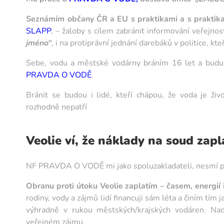
Seznámím občany ČR a EU s praktikami a s praktikam
SLAPP
, – žaloby s cílem zabránit informování veřejnost
jméno“
, i na protiprávní jednání darebáků v politice, k
Sebe, vodu a městské vodárny bráním 16 let a budu
PRAVDA O VODĚ
.
Bránit se budou i lidé, kteří chápou, že voda je ži
rozhodně nepatří
Veolie ví, že náklady na soud zap
NF PRAVDA O VODĚ mi jako spoluzakladateli, nesmí pom
Obranu proti útoku Veolie zaplatím – časem, energií i
rodiny, vody a zájmů lidí financuji sám léta a činím tím
výhradně v rukou městských/krajských vodáren. Nad
veřejném zájmu.