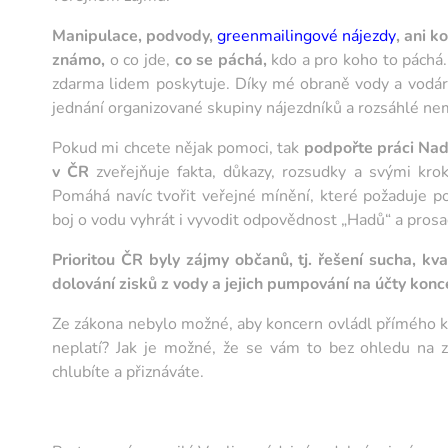
Manipulace, podvody,
greenmailingové nájezdy
, ani k
známo,
o co jde,
co se páchá,
kdo a pro koho to páchá
zdarma lidem poskytuje. Díky mé obraně vody a vodáren
jednání organizované skupiny nájezdníků a rozsáhlé nem
Pokud mi chcete nějak pomoci, tak
podpořte práci N
v ČR
zveřejňuje fakta, důkazy, rozsudky a svými k
Pomáhá navíc tvořit veřejné mínění, které požaduje p
boj o vodu vyhrát i vyvodit odpovědnost „Hadů“ a prosad
Prioritou ČR byly zájmy občanů, tj. řešení sucha, kv
dolování zisků z vody a jejich pumpování na účty konc
Ze zákona nebylo možné, aby koncern ovládl přímého 
neplatí? Jak je možné, že se vám to bez ohledu na 
chlubíte a přiznáváte.