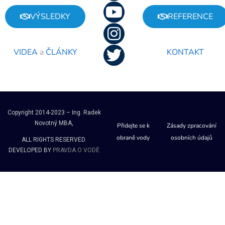
VÝSLEDKY
REFERENCE
VIDEA
a
ČLÁNKY
KONTAKT
Copyright 2014-2023 – Ing. Radek
Novotný MBA,
Přidejte se k
Zásady zpracování
obraně vody
osobních údajů
ALL RIGHTS RESERVED.
DEVELOPED BY
PRAVDA O VODĚ