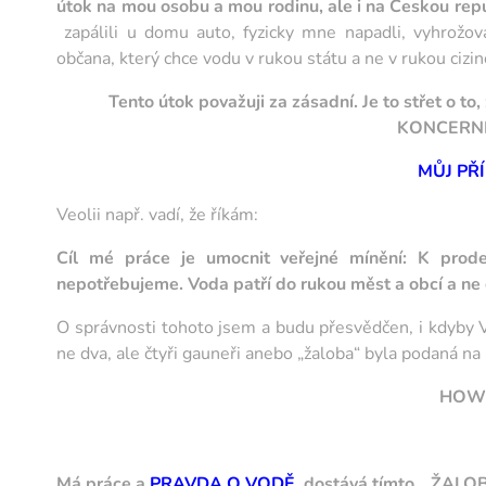
útok na mou osobu a mou rodinu, ale i na Českou rep
zapálili u domu auto, fyzicky mne napadli, vyhrožova
občana, který chce vodu v rukou státu a ne v rukou cizi
Tento útok považuji za zásadní. Je to střet o t
KONCERNI
MŮJ PŘ
Veolii např. vadí, že říkám:
Cíl mé práce je umocnit veřejné mínění: K prod
nepotřebujeme. Voda patří do rukou měst a obcí a ne 
O správnosti tohoto jsem a budu přesvědčen, i kdyby V
ne dva, ale čtyři gauneři anebo „žaloba“ byla podaná n
HOW
Má práce a
PRAVDA O VODĚ,
dostává tímto „ŽALOB