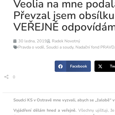
Veolia na mne podal
Převzal jsem obsílku
VEŘEJNĚ odpovídám
30 ledna, 2019
Radek Novotný
Pravda o vodě
,
Soudci a soudy
,
Nadační fond PRAV
Facebook
Tw
0
Soudci KS v Ostravě mne vyzvali, abych se „žalobě“ v
Vyjádření dělám hned a veřejně.
Všechny ujišťuji, že