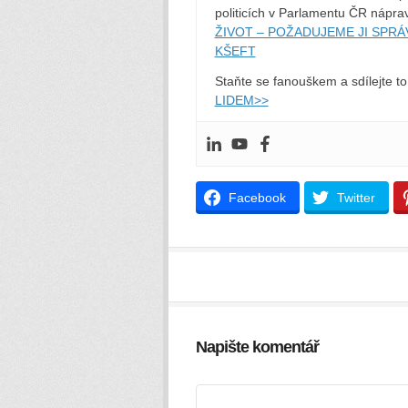
politicích v Parlamentu ČR nápr
ŽIVOT – POŽADUJEME JI SPR
KŠEFT
Staňte se fanouškem a sdílejte t
LIDEM>>
Facebook
Twitter
Napište komentář