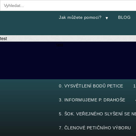
Search
for:
Jak můžete pomoci?
BLOG
test
test
0. VYSVĚTLENÍ BODŮ PETICE
1
3. INFORMUJEME P. DRAHOŠE
5. ŠOK. VEŘEJNÉHO SLYŠENÍ SE 
7. ČLENOVÉ PETIČNÍHO VÝBORU