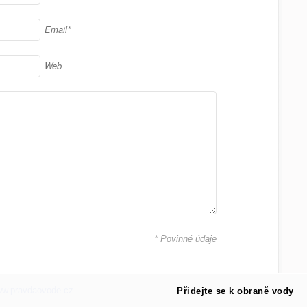
Email*
Web
* Povinné údaje
ww.pravdaovode.cz
Přidejte se k obraně vody