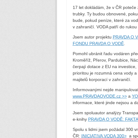
17 let dokládám, že v ČR poteče
trubky. Ty budou obnovené, pokud
bude, pokud peníze, které za vodu
v zahraničí. VODA patří do rukou 
Jsem autor projektu
PRAVDA O V
FONDU PRAVDA O VODĚ
.
Pomohl ubránit řadu vodáren pře
Kroměříž, Přerov, Pardubice, N
čerpají dotace z EU na investice,
prioritou je rozumná cena vody a 
majitelů korporací v zahraničí.
Informovanými nejde manipulovat,
www.PRAVDAOVODE.cz >>
a
YO
informace, které jinde nejsou a da
Jsem spoluautor analýzy Transpar
e-knihy
PRAVDA O VODĚ: FAKT
Spolu s lidmi jsem požádal 300 v
ČR:
INICIATIVA VODA 300>
a spo