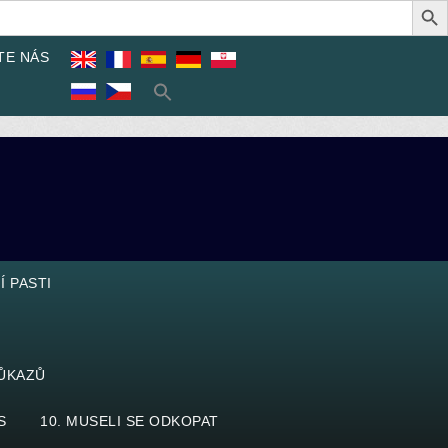
TE NÁS
Í PASTI
DŮKAZŮ
S
10. MUSELI SE ODKOPAT