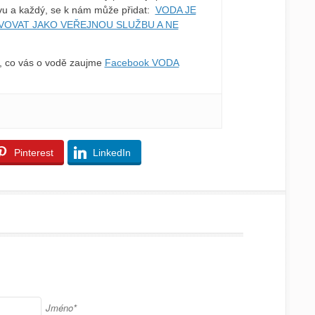
avu a každý, se k nám může přidat:
VODA JE
ÁVOVAT JAKO VEŘEJNOU SLUŽBU A NE
o, co vás o vodě zaujme
Facebook VODA
Pinterest
LinkedIn
Jméno*