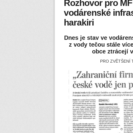
Rozhovor pro MF
vodárenské infra
harakiri
Dnes je stav ve vodárens
z vody tečou stále víc
obce ztrácejí 
PRO ZVĚTŠENÍ 