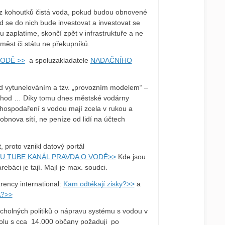
 z kohoutků čistá voda, pokud budou obnovené
 se do nich bude investovat a investovat se
 zaplatíme, skončí zpět v infrastruktuře a ne
měst či státu ne překupníků.
ODĚ >>
a spoluzakladatele
NADAČNÍHO
d vytunelováním a tzv. „provozním modelem“ –
áchod … Díky tomu dnes městské vodárny
 hospodaření s vodou mají zcela v rukou a
obnova sítí, ne peníze od lidí na účtech
 proto vznikl datový portál
U TUBE KANÁL PRAVDA O VODĚ
>>
Kde jsou
rebáci je tají. Mají je max. soudci.
ency international:
Kam odtékají zisky?>>
a
A?>>
rcholných politiků o nápravu systému s vodou v
lu s cca 14.000 občany požaduji po