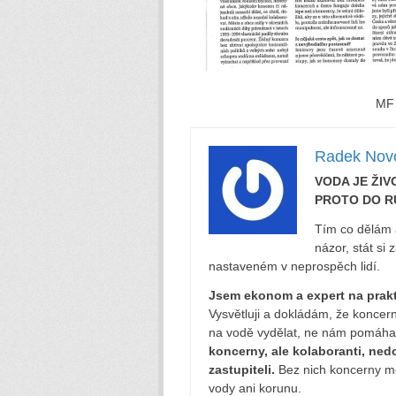
MF 
Radek Nov
VODA JE ŽIVO
PROTO DO R
Tím co dělám a 
názor, stát si
nastaveném v neprospěch lidí.
Jsem ekonom a expert na prakt
Vysvětluji a dokládám, že koncer
na vodě vydělat, ne nám pomáhat
koncerny, ale kolaboranti, ned
zastupiteli.
Bez nich koncerny mo
vody ani korunu.