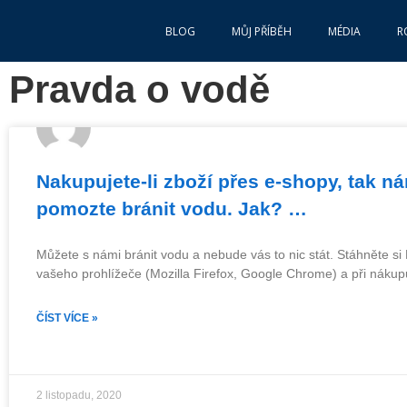
BLOG
MŮJ PŘÍBĚH
MÉDIA
R
Pravda o vodě
Nakupujete-li zboží přes e-shopy, tak n
pomozte bránit vodu. Jak? …
Můžete s námi bránit vodu a nebude vás to nic stát. Stáhněte s
vašeho prohlížeče (Mozilla Firefox, Google Chrome) a při nákup
ČÍST VÍCE »
2 listopadu, 2020