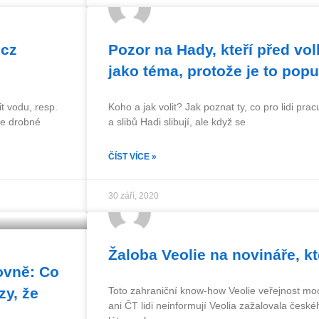
.cz
Pozor na Hady, kteří před v
jako téma, protože je to popu
 vodu, resp.
Koho a jak volit? Jak poznat ty, co pro lidi pra
 že drobné
a slibů Hadi slibují, ale když se
ČÍST VÍCE »
30 září, 2020
Žaloba Veolie na novináře, k
ovně: Co
zy, že
Toto zahraniční know-how Veolie veřejnost mo
ani ČT lidi neinformují Veolia zažalovala českéh