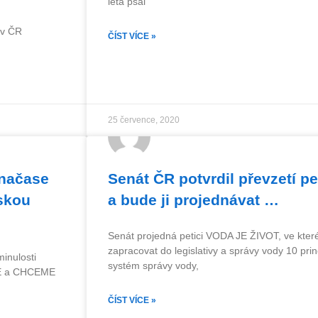
léta psal
e v ČR
ČÍST VÍCE »
25 července, 2020
 načase
Senát ČR potvrdil převzetí 
nskou
a bude ji projednávat …
Senát projedná petici VODA JE ŽIVOT, ve kte
zapracovat do legislativy a správy vody 10 pri
inulosti
systém správy vody,
ODĚ a CHCEME
ČÍST VÍCE »