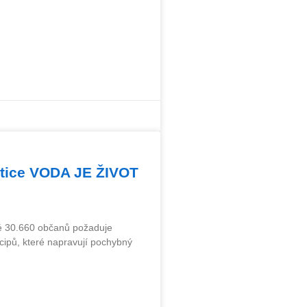
petice VODA JE ŽIVOT
ré 30.660 občanů požaduje
ncipů, které napravují pochybný