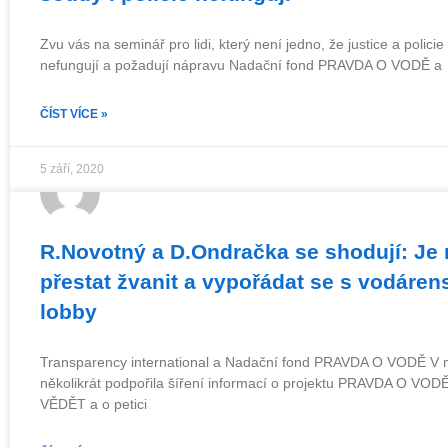
Zvu vás na seminář pro lidi, který není jedno, že justice a polici
nefungují a požadují nápravu Nadační fond PRAVDA O VODĚ a
ČÍST VÍCE »
5 září, 2020
R.Novotný a D.Ondračka se shodují: Je
přestat žvanit a vypořádat se s vodáre
lobby
Transparency international a Nadační fond PRAVDA O VODĚ V m
několikrát podpořila šíření informací o projektu PRAVDA O V
VĚDĚT a o petici