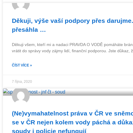
Děkuji, výše vaší podpory přes darujme
přesáhla …
Děkuji všem, kteří mi a nadaci PRAVDA O VODĚ pomáháte bránit
vrátit do správy vody zájmy lidí, finanční podporou. Jste důkaz,
ČÍST VÍCE »
7 října, 2020
(Ne)vymahatelnost práva v ČR ve sněm
se v ČR nejen kolem vody páchá a důka
soudy i policie nefungují