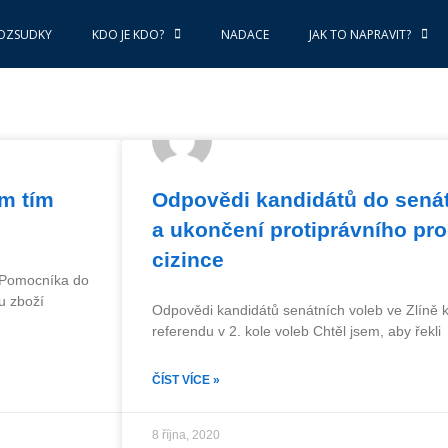
OZSUDKY
KDO JE KDO?
NADACE
JAK TO NAPRAVIT?
ám tím
Odpovědi kandidátů do senát
a ukončení protiprávního pr
cizince
i Pomocníka do
u zboží
Odpovědi kandidátů senátních voleb ve Zlíně k 
referendu v 2. kole voleb Chtěl jsem, aby řekli
ČÍST VÍCE »
8 října, 2020