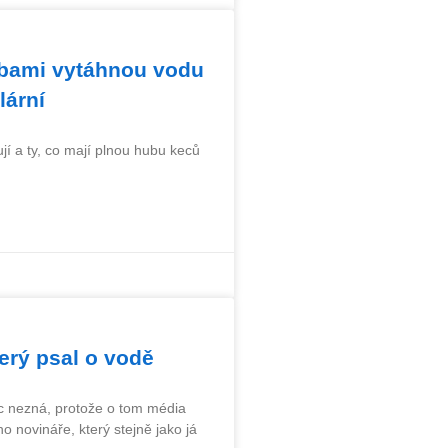
olbami vytáhnou vodu
lární
cují a ty, co mají plnou hubu keců
terý psal o vodě
c nezná, protože o tom média
o novináře, který stejně jako já