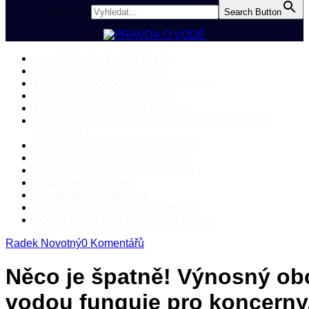
Search for:
Search Button
0. VYSVĚTLENÍ BODŮ PETICE
1. PŘEDÁNÍ PETICE SENÁTU
2. PŘEDÁNÍ ROZBORU ÚSTAVNÍ PASTI
3. INFORMUJEME P. DRAHOŠE
4. POZVÁNÍ NA VEŘEJNÉ SLYŠENÍ
5. ŠOK. VEŘEJNÉHO SLYŠENÍ SE NESMÍ ÚČASTNIT
VEŘEJNOST
6. 1. DÍL NÁMI PŘEDANÝCH DŮKAZŮ
7. ČLENOVÉ PETIČNÍHO VÝBORU
8. SENÁTU NEDŮSTOJNÉ JEDNÁNÍ
9. NEPRAVDIVÝ ZÁPIS
10. MUSELI SE ODKOPAT
11. JSTE PROTI? DOLOŽETE PROČ!
CO DĚLÁME A JAKÉ MÁME VÝSLEDKY?
Radek Novotný
0 Komentářů
Něco je špatně! Výnosný ob
vodou funguje pro koncerny,