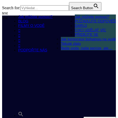
Search for:
Search Button
test
Jak můžete pomoci?
Jak můžete pomoci?
test
BLOG
POŽADUJTE ODPOVĚĎ
FILMY O VODĚ
DARUJ
CHCI UDĚLAT VÍC
PŘIDEJTE SE
Jak korporace bohatnou na vodě
Tekuté zlato
Naše voda, naše peníze, ale…
PODPOŘTE NÁS