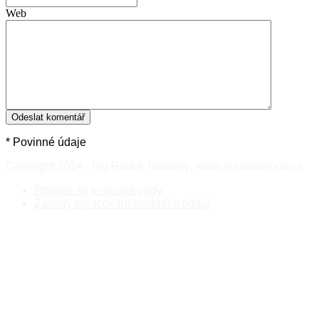
Web
* Povinné údaje
Copyright 2014 - Ing.Radek Novotný, www.pravdaovode.cz
Přidejte se k obraně vody
Zásady zpracování osobních údajů