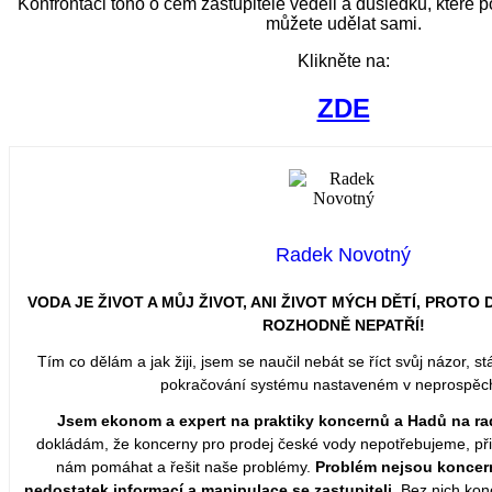
Konfrontaci toho o čem zastupitelé věděli a důsledků, kter
můžete udělat sami.
Klikněte na:
ZDE
Radek Novotný
VODA JE ŽIVOT A MŮJ ŽIVOT, ANI ŽIVOT MÝCH DĚTÍ, PROT
ROZHODNĚ NEPATŘÍ!
Tím co dělám a jak žiji, jsem se naučil nebát se říct svůj názor, stá
pokračování systému nastaveném v neprospěch 
Jsem ekonom a expert na praktiky koncernů a Hadů na ra
dokládám, že koncerny pro prodej české vody nepotřebujeme, přiš
nám pomáhat a řešit naše problémy.
Problém nejsou koncern
nedostatek informací a manipulace se zastupiteli.
Bez nich kon