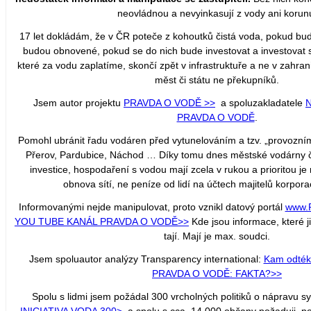
neovládnou a nevyinkasují z vody ani korun
17 let dokládám, že v ČR poteče z kohoutků čistá voda, pokud bu
budou obnovené, pokud se do nich bude investovat a investovat 
které za vodu zaplatíme, skončí zpět v infrastruktuře a ne v zahra
měst či státu ne překupníků.
Jsem autor projektu
PRAVDA O VODĚ >>
a spoluzakladatele
PRAVDA O VODĚ
.
Pomohl ubránit řadu vodáren před vytunelováním a tzv. „provozn
Přerov, Pardubice, Náchod … Díky tomu dnes městské vodárny č
investice, hospodaření s vodou mají zcela v rukou a prioritou j
obnova sítí, ne peníze od lidí na účtech majitelů korporac
Informovanými nejde manipulovat, proto vznikl datový portál
www.
YOU TUBE KANÁL PRAVDA O VODĚ
>>
Kde jsou informace, které j
tají. Mají je max. soudci.
Jsem spoluautor analýzy Transparency international:
Kam odtéka
PRAVDA O VODĚ: FAKTA?>>
Spolu s lidmi jsem požádal 300 vrcholných politiků o nápravu 
INICIATIVA VODA 300>
a spolu s cca 14.000 občany požaduji po 