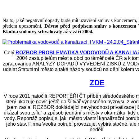
Na to, jaké negativní dopady bude mít uzavření smluv s koncernem, b
předem upozorněni.
Dávno před podpisem smluv s koncernem V
Kladna smlouvy schvalovaly až v září 2004.
Celý
ROZBOR PROBLEMATIKA VODOVODŮ A KANALIAZA
2004 zastupitelům měst a obcí po téměř celé ČR a k to
zpracovanou ANALÝZY DOPADŮ VYVEDENÍ ZISKŮ Z VODÁRN
udelat Statutární město a také názory soudců na dění kolem 
ZDE
V roce 2011 natočili REPORTÉŘI ČT příběh středočeského m
který ukazuje navíc ještě další tvář výnosného byznysu z vo
jsem zaslal ROZBOR dokládající nevýhodnost privatizace ji
ukázal svou „sílu“ a způsob jednání s městy v okamžiku, kdy
vody. Reportáž popisuje, jak město vlastní kanalizační potrubí
jeho stav. Firma Veolia potrubí provozuje, vybírá stočné, al
nedělí.