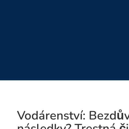
Vodárenství: Bezdů
následky? Trestná č