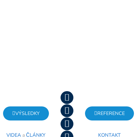
Náš cíl je:
Vrátit
zájmy lidí
do správy
vody.
Konec
kšeftování
s vodou.
Stop
miliardám
z vody v
JSME NESTÁTNÍ
cizině.
NADAČNÍ FOND
NEZISKOVÁ
PRAVDA O VODĚ
ORGANIZACE
VÝSLEDKY
REFERENCE
VIDEA
a
ČLÁNKY
KONTAKT