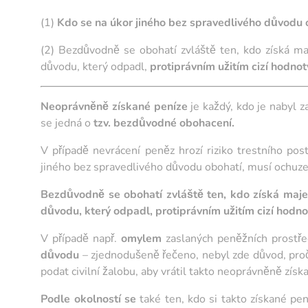
(1)
Kdo se na úkor jiného bez spravedlivého důvodu 
(2) Bezdůvodně se obohatí zvláště ten, kdo získá m
důvodu, který odpadl,
protiprávním užitím cizí hodnot
Neoprávněně získané peníze
je každý, kdo je nabyl z
se jedná o
tzv. bezdůvodné obohacení.
V případě nevrácení peněz hrozí riziko trestního p
jiného bez spravedlivého důvodu obohatí, musí ochuze
Bezdůvodně se obohatí zvláště ten, kdo získá maj
důvodu, který odpadl, protiprávním užitím cizí hodno
V případě např.
omylem
zaslaných peněžních prostř
důvodu
– zjednodušeně řečeno, nebyl zde důvod, proč
podat civilní žalobu, aby vrátil takto neoprávněně získ
Podle okolností se
také ten, kdo si takto získané pe