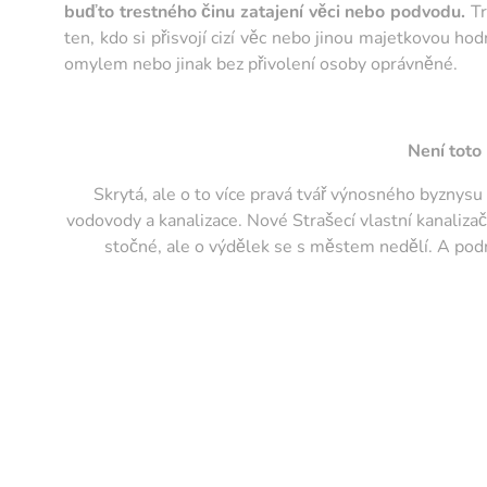
buďto trestného činu zatajení věci nebo podvodu.
Tr
ten, kdo si přisvojí cizí věc nebo jinou majetkovou h
omylem nebo jinak bez přivolení osoby oprávněné.
Není toto
Skrytá, ale o to více pravá tvář výnosného byznysu
vodovody a kanalizace. Nové Strašecí vlastní kanalizačn
stočné, ale o výdělek se s městem nedělí. A pod