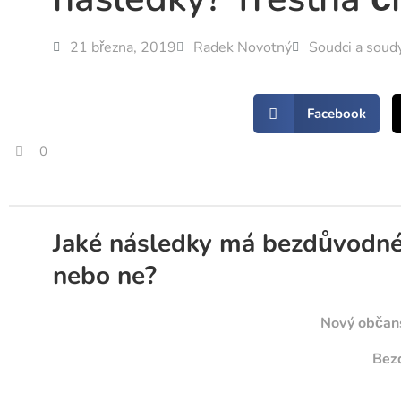
21 března, 2019
Radek Novotný
Soudci a soud
Facebook
0
Jaké následky má bezdůvodné 
nebo ne?
Nový občans
Bez