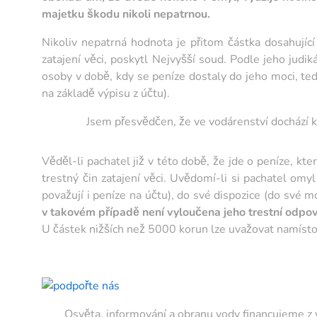
majetku škodu nikoli nepatrnou.
Nikoliv nepatrná hodnota je přitom částka dosahujíc
zatajení věci, poskytl Nejvyšší soud. Podle jeho judi
osoby v době, kdy se peníze dostaly do jeho moci, te
na základě výpisu z účtu).
Jsem přesvědčen, že ve vodárenství dochází 
Věděl-li pachatel již v této době, že jde o peníze, k
trestný čin zatajení věci. Uvědomí-li si pachatel omyl 
považují i peníze na účtu), do své dispozice (do své 
v takovém případě není vyloučena jeho trestní odpově
U částek nižších než 5000 korun lze uvažovat namísto
Osvěta, informování a obranu vody financujeme z vla