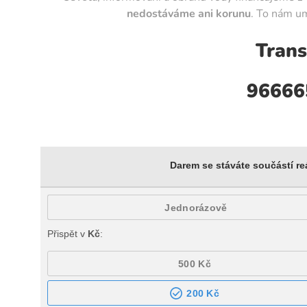
nedostáváme ani korunu
. To nám um
Trans
96666