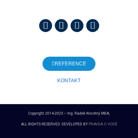
Vrátit zájmy lidí do správy vody. Konec kšeftování s vodou.
Stop miliardám z vody v cizině.
JSME NESTÁTNÍ NEZISKOVÁ ORGANIZACE
REFERENCE
KONTAKT
Copyright 2014-2023 – Ing. Radek Novotný MBA,
ALL RIGHTS RESERVED. DEVELOPED BY
PRAVDA O VODĚ