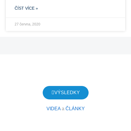
ČÍST VÍCE »
27 června, 2020
NADAČNÍ FOND PRAVDA O VODĚ
VÝSLEDKY
VIDEA
a
ČLÁNKY
Náš cíl je: