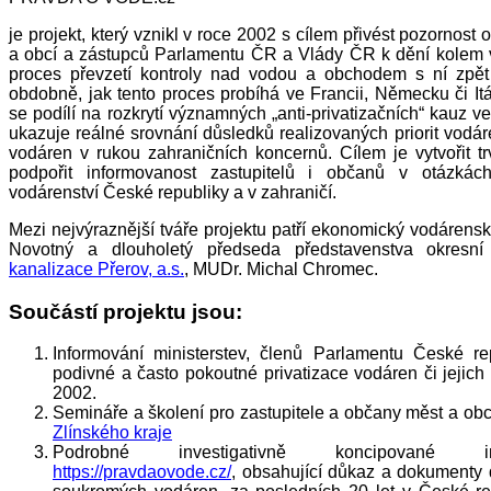
je projekt, který vznikl v roce 2002 s cílem přivést pozornost
a obcí a zástupců Parlamentu ČR a Vlády ČR k dění kolem v
proces převzetí kontroly nad vodou a obchodem s ní zpě
obdobně, jak tento proces probíhá ve Francii, Německu či Itál
se podílí na rozkrytí významných „anti-privatizačních“ kauz
ukazuje reálné srovnání důsledků realizovaných priorit vodár
vodáren v rukou zahraničních koncernů. Cílem je vytvořit tr
podpořit informovanost zastupitelů i občanů v otázká
vodárenství České republiky a v zahraničí.
Mezi nejvýraznější tváře projektu patří ekonomický vodárens
Novotný a dlouholetý předseda představenstva okresn
kanalizace Přerov, a.s.
, MUDr. Michal Chromec.
Součástí projektu jsou:
Informování ministerstev, členů Parlamentu České 
podivné a často pokoutné privatizace vodáren či jejich
2002.
Semináře a školení pro zastupitele a občany měst a obc
Zlínského kraje
Podrobné investigativně koncipované in
https://pravdaovode.cz/
, obsahující důkaz a dokumenty 