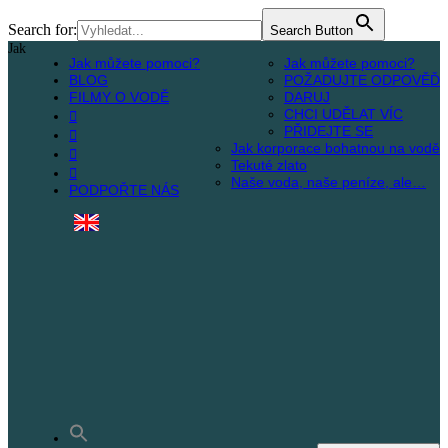
Search for:
Search Button
Jak
Jak můžete pomoci?
Jak můžete pomoci?
BLOG
POŽADUJTE ODPOVĚĎ
FILMY O VODĚ
DARUJ
CHCI UDĚLAT VÍC
PŘIDEJTE SE
Jak korporace bohatnou na vodě
Tekuté zlato
Naše voda, naše peníze, ale…
PODPOŘTE NÁS