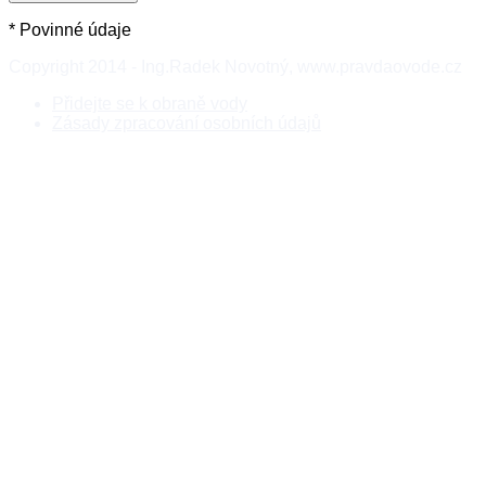
* Povinné údaje
Copyright 2014 - Ing.Radek Novotný, www.pravdaovode.cz
Přidejte se k obraně vody
Zásady zpracování osobních údajů