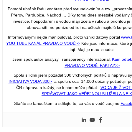
Pomohl ubránit řadu vodáren před vytunelováním a tzv. „provozn
Přerov, Pardubice, Náchod … Díky tomu dnes městské vodárny č
investice, hospodaření s vodou mají zcela v rukou a prioritou j
obnova sítí, ne peníze od lidí na účtech majitelů korporac
Informovanými nejde manipulovat, proto vznikl datový portál
www.
YOU TUBE KANÁL PRAVDA O VODĚ
>>
Kde jsou informace, které j
tají. Mají je max. soudci.
Jsem spoluautor analýzy Transparency international:
Kam odtéka
PRAVDA O VODĚ: FAKTA?>>
Spolu s lidmi jsem požádal 300 vrcholných politiků o nápravu 
INICIATIVA VODA 300>
a spolu s cca 14.000 občany požaduji po 
ČR nápravu a každý, se k nám může přidat:
VODA JE ŽIVOT
SPRÁVOVAT JAKO VEŘEJNOU SLUŽBU A NE 
Staňte se fanouškem a sdílejte to, co vás o vodě zaujme
Face