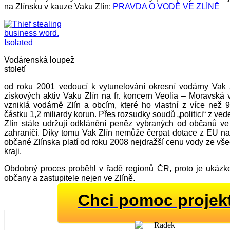
na Zlínsku v kauze Vaku Zlín:
PRAVDA O VODĚ VE ZLÍNĚ
Vodárenská loupež
století
od roku 2001 vedoucí k vytunelování okresní vodárny Vak 
ziskových aktiv Vaku Zlín na fr. koncern Veolia – Moravská 
vzniklá vodárně Zlín a obcím, které ho vlastní z více než 
částku 1,2 miliardy korun. Přes rozsudky soudů „politici“ z ve
Zlín stále udržují odklánění peněz vybraných od občanů 
zahraničí. Díky tomu Vak Zlín nemůže čerpat dotace z EU na 
občané Zlínska platí od roku 2008 nejdražší cenu vody ze vš
kraji.
Obdobný proces proběhl v řadě regionů ČR, proto je ukázk
občany a zastupitele nejen ve Zlíně.
Chci pomoc projek