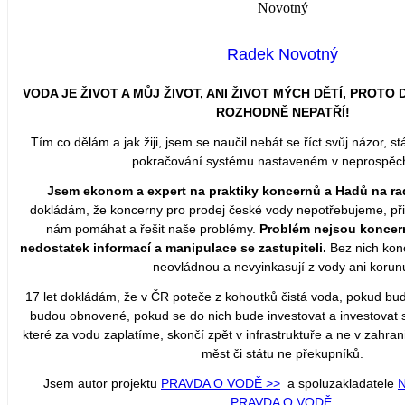
Radek Novotný
VODA JE ŽIVOT A MŮJ ŽIVOT, ANI ŽIVOT MÝCH DĚTÍ, PROT
ROZHODNĚ NEPATŘÍ!
Tím co dělám a jak žiji, jsem se naučil nebát se říct svůj názor, stá
pokračování systému nastaveném v neprospěch 
Jsem ekonom a expert na praktiky koncernů a Hadů na ra
dokládám, že koncerny pro prodej české vody nepotřebujeme, přiš
nám pomáhat a řešit naše problémy.
Problém nejsou koncern
nedostatek informací a manipulace se zastupiteli.
Bez nich kon
neovládnou a nevyinkasují z vody ani korun
17 let dokládám, že v ČR poteče z kohoutků čistá voda, pokud bu
budou obnovené, pokud se do nich bude investovat a investovat 
které za vodu zaplatíme, skončí zpět v infrastruktuře a ne v zahra
měst či státu ne překupníků.
Jsem autor projektu
PRAVDA O VODĚ >>
a spoluzakladatele
PRAVDA O VODĚ
.