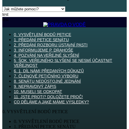
test
test
0. VYSVĚTLENÍ BODŮ PETICE
1. PŘEDÁNÍ PETICE SENÁTU
2. PŘEDÁNÍ ROZBORU ÚSTAVNÍ PASTI
3. INFORMUJEME P. DRAHOŠE
4. POZVÁNÍ NA VEŘEJNÉ SLYŠENÍ
5. ŠOK. VEŘEJNÉHO SLYŠENÍ SE NESMÍ ÚČASTNIT
VEŘEJNOST
6. 1. DÍL NÁMI PŘEDANÝCH DŮKAZŮ
7. ČLENOVÉ PETIČNÍHO VÝBORU
8. SENÁTU NEDŮSTOJNÉ JEDNÁNÍ
9. NEPRAVDIVÝ ZÁPIS
10. MUSELI SE ODKOPAT
11. JSTE PROTI? DOLOŽETE PROČ!
CO DĚLÁME A JAKÉ MÁME VÝSLEDKY?
0. VYSVĚTLENÍ BODŮ PETICE
0. VYSVĚTLENÍ BODŮ PETICE
1. PŘEDÁNÍ PETICE SENÁTU