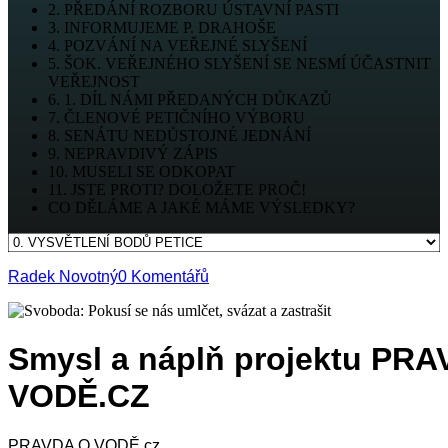
2. PŘEDÁNÍ ROZBORU ÚSTAVNÍ PASTI
3. INFORMUJEME P. DRAHOŠE
4. POZVÁNÍ NA VEŘEJNÉ SLYŠENÍ
5. ŠOK. VEŘEJNÉHO SLYŠENÍ SE NESMÍ ÚČASTNIT
VEŘEJNOST
6. 1. DÍL NÁMI PŘEDANÝCH DŮKAZŮ
7. ČLENOVÉ PETIČNÍHO VÝBORU
8. SENÁTU NEDŮSTOJNÉ JEDNÁNÍ
9. NEPRAVDIVÝ ZÁPIS
10. MUSELI SE ODKOPAT
11. JSTE PROTI? DOLOŽETE PROČ!
CO DĚLÁME A JAKÉ MÁME VÝSLEDKY?
Radek Novotný
0 Komentářů
Smysl a náplň projektu PR
VODĚ.CZ
PRAVDA O VODĚ.cz