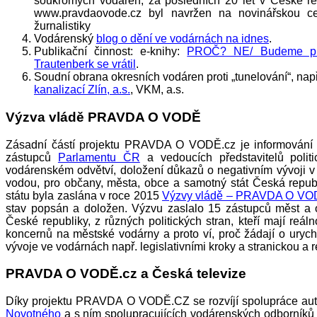
soukromých vodáren, za posledních 20 let v České re
www.pravdaovode.cz byl navržen na novinářskou ce
žurnalistiky
Vodárenský
blog o dění ve vodárnách na idnes
.
Publikační činnost: e-knihy:
PROČ? NE/ Budeme pí
Trautenberk se vrátil
.
Soudní obrana okresních vodáren proti „tunelování“, nap
kanalizací Zlín, a.s.
, VKM, a.s.
Výzva vládě PRAVDA O VODĚ
Zásadní částí projektu PRAVDA O VODĚ.cz je informován
zástupců
Parlamentu ČR
a vedoucích představitelů polit
vodárenském odvětví, doložení důkazů o negativním vývoji v 
vodou, pro občany, města, obce a samotný stát Česká repub
státu byla zaslána v roce 2015
Výzvy vládě – PRAVDA O V
stav popsán a doložen. Výzvu zaslalo 15 zástupců měst a o
České republiky, z různých politických stran, kteří mají reá
koncernů na městské vodárny a proto ví, proč žádají o urych
vývoje ve vodárnách např. legislativními kroky a stranickou a 
PRAVDA O VODĚ.cz a Česká televize
Díky projektu PRAVDA O VODĚ.CZ se rozvíjí spolupráce aut
Novotného
a s ním spolupracujících vodárenských odborníků a