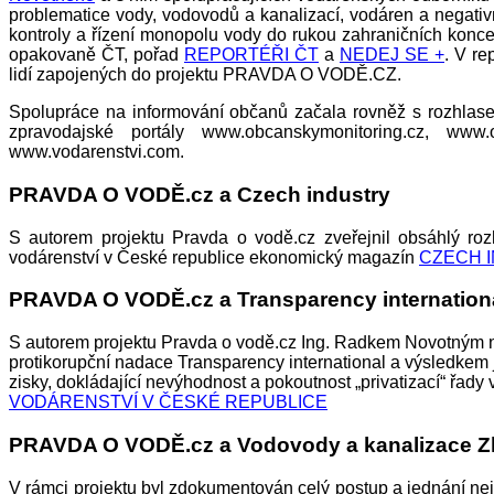
problematice vody, vodovodů a kanalizací, vodáren a negativ
kontroly a řízení monopolu vody do rukou zahraničních konce
opakovaně ČT, pořad
REPORTÉŘI ČT
a
NEDEJ SE +
. V re
lidí zapojených do projektu PRAVDA O VODĚ.CZ.
Spolupráce na informování občanů začala rovněž s rozhlase
zpravodajské portály www.obcanskymonitoring.cz, www.
www.vodarenstvi.com.
PRAVDA O VODĚ.cz a Czech industry
S autorem projektu Pravda o vodě.cz zveřejnil obsáhlý ro
vodárenství v České republice ekonomický magazín
CZECH 
PRAVDA O VODĚ.cz a Transparency internation
S autorem projektu Pravda o vodě.cz Ing. Radkem Novotným 
protikorupční nadace Transparency international a výsledkem
zisky, dokládající nevýhodnost a pokoutnost „privatizací“ řady
VODÁRENSTVÍ V ČESKÉ REPUBLICE
PRAVDA O VODĚ.cz a Vodovody a kanalizace Zl
V rámci projektu byl zdokumentován celý postup a jednání ne