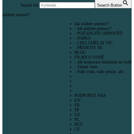
Search for:
Search Button
můžete pomoci?
Jak můžete pomoci?
- Jak můžete pomoci?
- POŽADUJTE ODPOVĚĎ
- DARUJ
- CHCI UDĚLAT VÍC
- PŘIDEJTE SE
BLOG
FILMY O VODĚ
- Jak korporace bohatnou na vodě
- Tekuté zlato
- Naše voda, naše peníze, ale…
PODPOŘTE NÁS
EN
FR
ŠP
GE
PL
RUS
CZ